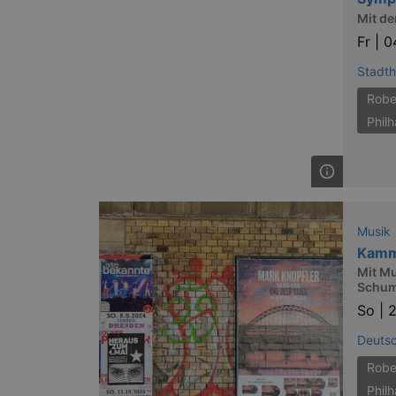
Mit de
Fr |
0
Stadth
Robe
Phil
Musik
Kamm
Mit Mu
Schum
So |
2
Deuts
Robe
Phil