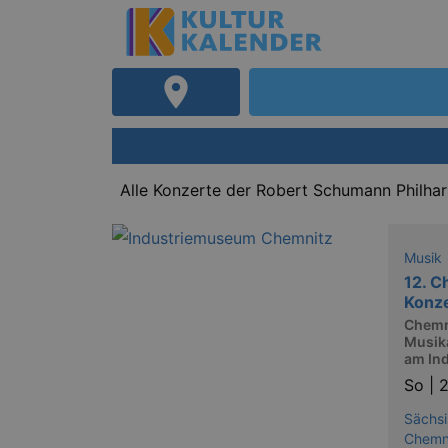
Alle Konzerte der Robert Schumann Philha
Musik
12. C
Konz
Chemn
Musika
am In
So |
2
Sächsi
Chemn