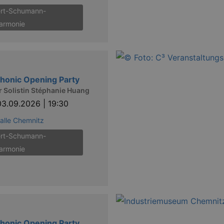
rt-Schumann-
harmonie
honic Opening Party
r Solistin Stéphanie Huang
03.09.2026 | 19:30
alle Chemnitz
rt-Schumann-
harmonie
honic Opening Party