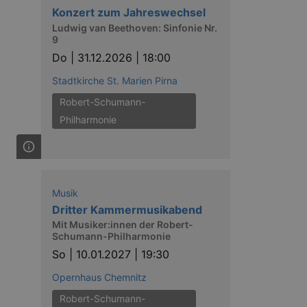
Konzert zum Jahreswechsel
Ludwig van Beethoven: Sinfonie Nr.
9
Do |
31.12.2026 | 18:00
Stadtkirche St. Marien Pirna
ow the end user uses the
ser may have seen before
Robert-Schumann-
Philharmonie
Musik
Dritter Kammermusikabend
Mit Musiker:innen der Robert-
Schumann-Philharmonie
solution from OneTrust. It
ookies the site uses and
So |
10.01.2027 | 19:30
nsent for the use of each
t cookies in each category
Opernhaus Chemnitz
onsent is not given. The cookie
urning visitors to the site will
ins no information that can
Robert-Schumann-