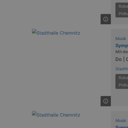
Robe
Phil
Musik
Symp
Mit de
Do |
Stadth
Robe
Phil
Musik
Symp