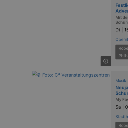
Festl
axd
Adve
Mit de
Schum
axd
Di |
1
IDE
Opern
Robe
_abck
Phil
tis
tis
Musik
Neuja
RXSESSID
Schu
My Fa
OptanonConsent
Sa |
0
Stadth
Robe