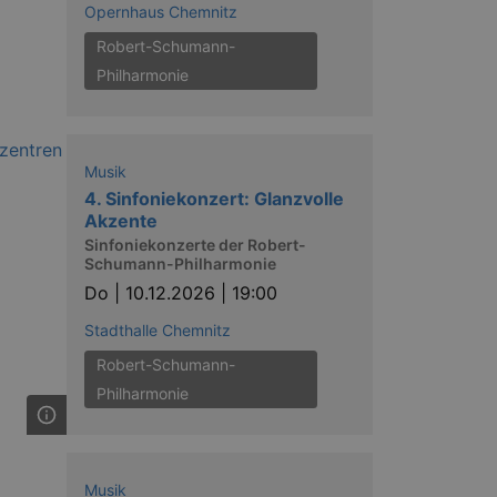
nting Cross-Site Request Forgery
Opernhaus Chemnitz
Robert-Schumann-
Philharmonie
Musik
4. Sinfoniekonzert: Glanzvolle
niversal Analytics - which is a
y used analytics service. This
Akzente
by assigning a randomly
Sinfoniekonzerte der Robert-
s included in each page request
Schumann-Philharmonie
ion and campaign data for the
 expire after 2 years, although
Do |
10.12.2026 | 19:00
niversal Analytics. This
Stadthalle Chemnitz
 2017 no information is
nd update a unique value for
Robert-Schumann-
Philharmonie
niversal Analytics, according
quest rate - limiting the
ires after 10 minutes.
Musik