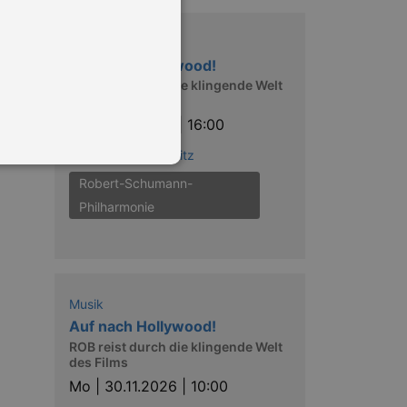
Musik
Auf nach Hollywood!
ROB reist durch die klingende Welt
des Films
So |
29.11.2026 | 16:00
Opernhaus Chemnitz
Robert-Schumann-
Philharmonie
in Ihren account. Ohne diese
Musik
mber visitor cookie consent
Auf nach Hollywood!
 banner to work properly.
ROB reist durch die klingende Welt
des Films
nting Cross-Site Request Forgery
Mo |
30.11.2026 | 10:00