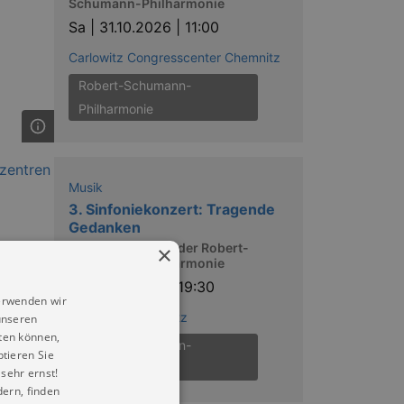
Schumann-Philharmonie
Sa |
31.10.2026 | 11:00
Carlowitz Congresscenter Chemnitz
Robert-Schumann-
Philharmonie
Musik
3. Sinfoniekonzert: Tragende
Gedanken
Sinfoniekonzerte der Robert-
×
Schumann-Philharmonie
Mi |
11.11.2026 | 19:30
erwenden wir
Stadthalle Chemnitz
unseren
ten können,
Robert-Schumann-
ptieren Sie
Philharmonie
sehr ernst!
ern, finden