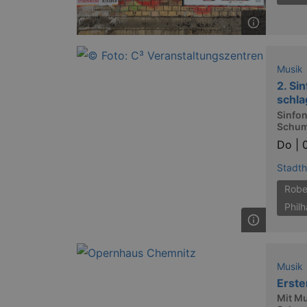
Musik
2. Si
schl
Sinfon
Schum
Do |
Stadth
Robe
Phil
Musik
Erst
Mit Mu