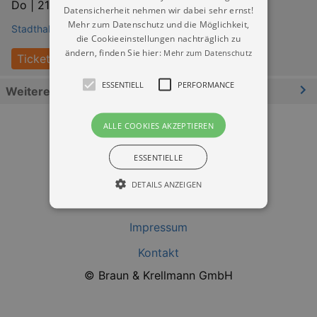
Do |
21.01.2027 | 20:00
Datensicherheit nehmen wir dabei sehr ernst!
Mehr zum Datenschutz und die Möglichkeit,
Stadthalle Chemnitz
die Cookieeinstellungen nachträglich zu
ändern, finden Sie hier:
Mehr zum Datenschutz
Tickets
ESSENTIELL
PERFORMANCE
Weitere Informationen
ALLE COOKIES AKZEPTIEREN
ESSENTIELLE
DETAILS ANZEIGEN
Datenschutz
Impressum
Essentiell
Performance
Kontakt
Essentielle Cookies werden für die
© Braun & Krellmann GmbH
grundlegenden Funktionen unserer Webseite
gebraucht. Zum Beispiel für das Login in Ihren
account. Ohne diese Cookies funktioniert
unsere Webseite nicht.