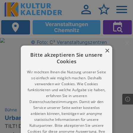
Veranstaltungen
Chemnitz
×
Bitte akzeptieren Sie unsere
Cookies
Wir möchten Ihnen die Nutzung unserer Seite
so einfach wie möglich machen. Deshalb
verwenden wir Cookies. Wie Cookies
funktionieren und welche Aufgabe sie haben,
erfahren Sie in unseren
Datenschutzbestimmungen. Damit wir den
Service unserer Seite weiter kostenlos
Bühne
anbieten können, benötigen wir anonyme
Urban Priol
statistische Informationen für unsere
Kulturpartner. Bitte akzeptieren Sie unsere
TILT! Der Jahresrückblick 2026
Cookies für diese anonyme Auswertung. Ihre