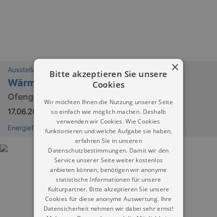
×
Ausstellungen
Bitte akzeptieren Sie unsere
Wärme und Abwärme
Cookies
Ofengeschichten aus 100 Jahren
Wir möchten Ihnen die Nutzung unserer Seite
17.06.2025
–
31.12.2026
so einfach wie möglich machen. Deshalb
verwenden wir Cookies. Wie Cookies
Energiefabrik Knappenrode
funktionieren und welche Aufgabe sie haben,
erfahren Sie in unseren
Datenschutzbestimmungen. Damit wir den
Service unserer Seite weiter kostenlos
anbieten können, benötigen wir anonyme
statistische Informationen für unsere
Kulturpartner. Bitte akzeptieren Sie unsere
Cookies für diese anonyme Auswertung. Ihre
Datensicherheit nehmen wir dabei sehr ernst!