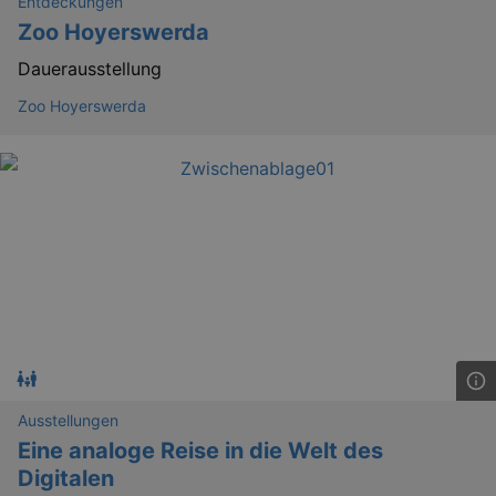
Entdeckungen
securi
preve
Zoo Hoyerswerda
Cross-
Reque
Dauerausstellung
Forge
attack
Zoo Hoyerswerda
Lä
Name
Provider / Domain
kulturkalender_dresden_session
www.kulturkalender-
2 h
dresden.de
_ga
2 
Google LLC
.kulturkalender-
dresden.de
Ausstellungen
Eine analoge Reise in die Welt des
Digitalen