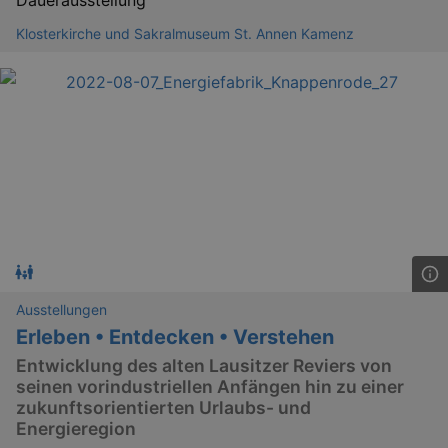
Dauerausstellung
Klosterkirche und Sakralmuseum St. Annen Kamenz
Ausstellungen
Erleben • Entdecken • Verstehen
Entwicklung des alten Lausitzer Reviers von
seinen vorindustriellen Anfängen hin zu einer
zukunftsorientierten Urlaubs- und
_gid
1 
Google LLC
Energieregion
.kulturkalender-