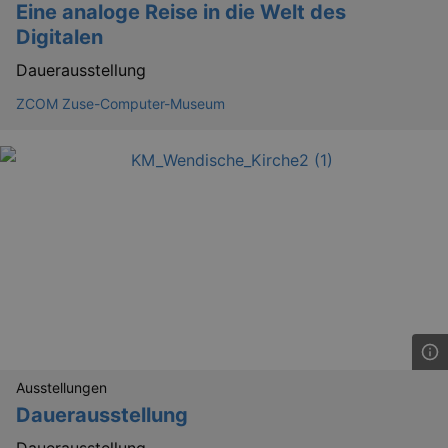
preve
Eine analoge Reise in die Welt des
Cross-
Digitalen
Reque
Forge
attack
Dauerausstellung
ZCOM Zuse-Computer-Museum
Lä
Name
Provider / Domain
kulturkalender_dresden_session
www.kulturkalender-
2 h
dresden.de
_ga
2 
Google LLC
.kulturkalender-
dresden.de
Ausstellungen
Dauerausstellung