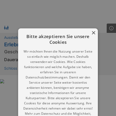
×
Bitte akzeptieren Sie unsere
Ausstellungen
Cookies
ErlebnisReich
Geschichte(n) erleben
Wir möchten Ihnen die Nutzung unserer Seite
so einfach wie möglich machen. Deshalb
Dauerausstellung
verwenden wir Cookies. Wie Cookies
funktionieren und welche Aufgabe sie haben,
Schloss und Stadtmuseum Hoyerswerda
erfahren Sie in unseren
Datenschutzbestimmungen. Damit wir den
Service unserer Seite weiter kostenlos
anbieten können, benötigen wir anonyme
statistische Informationen für unsere
Kulturpartner. Bitte akzeptieren Sie unsere
Cookies für diese anonyme Auswertung. Ihre
Datensicherheit nehmen wir dabei sehr ernst!
Mehr zum Datenschutz und die Möglichkeit,