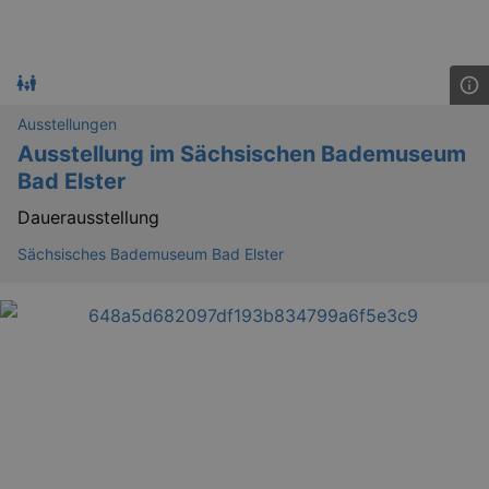
_gid
1 
Google LLC
.kulturkalender-
dresden.de
Ausstellungen
Ausstellung im Sächsischen Bademuseum
Bad Elster
Dauerausstellung
Sächsisches Bademuseum Bad Elster
_gat
Google LLC
mi
.kulturkalender-
dresden.de