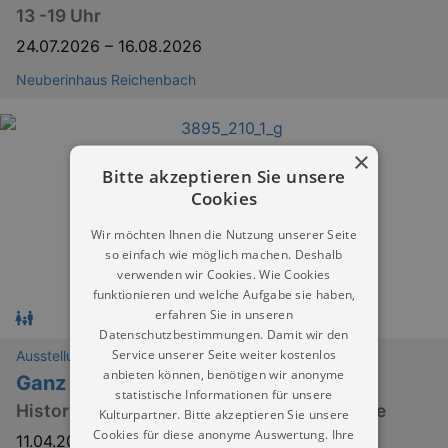
13 -19 Uhr
24.07.2026
–
16.08.2026
Neuberinhaus Reichenbach
×
Bitte akzeptieren Sie unsere
Cookies
Wir möchten Ihnen die Nutzung unserer Seite
so einfach wie möglich machen. Deshalb
verwenden wir Cookies. Wie Cookies
funktionieren und welche Aufgabe sie haben,
erfahren Sie in unseren
Datenschutzbestimmungen. Damit wir den
Service unserer Seite weiter kostenlos
Ausstellungen
anbieten können, benötigen wir anonyme
Ganz in Weiß?
statistische Informationen für unsere
Historische Brautmode aus Plauener Spitze
Kulturpartner. Bitte akzeptieren Sie unsere
Cookies für diese anonyme Auswertung. Ihre
11.04.2026
–
30.08.2026