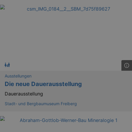
Ausstellungen
Die neue Dauerausstellung
Dauerausstellung
_gid
1 
Google LLC
.kulturkalender-
dresden.de
Stadt- und Bergbaumuseum Freiberg