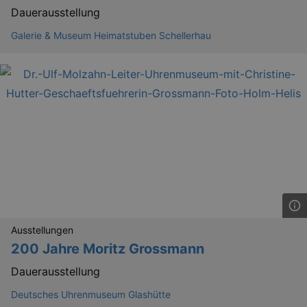
Dauerausstellung
Galerie & Museum Heimatstuben Schellerhau
Lä
Name
Provider / Domain
kulturkalender_dresden_session
www.kulturkalender-
2 h
dresden.de
_ga
2 
Google LLC
.kulturkalender-
dresden.de
Ausstellungen
200 Jahre Moritz Grossmann
Dauerausstellung
Deutsches Uhrenmuseum Glashütte