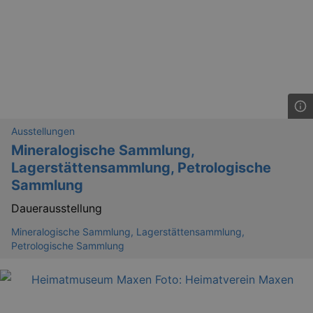
_gat
Google LLC
mi
.kulturkalender-
dresden.de
Ausstellungen
Mineralogische Sammlung,
Lagerstättensammlung, Petrologische
Sammlung
Dauerausstellung
Mineralogische Sammlung, Lagerstättensammlung,
Petrologische Sammlung
bm_sz
4 h
The Rocket Science
Group LLC
.eventim.de