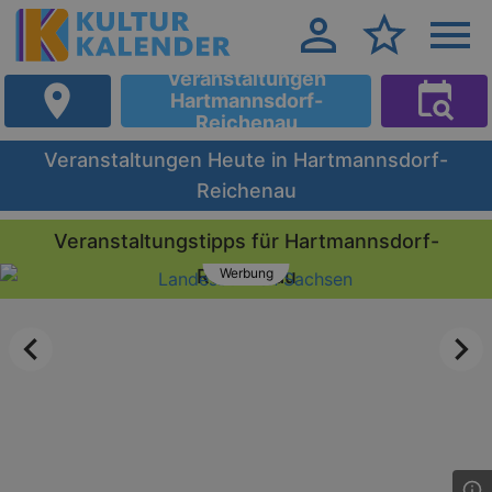
Veranstaltungen
Hartmannsdorf-
Reichenau
Veranstaltungen Heute in Hartmannsdorf-
Reichenau
Veranstaltungstipps für Hartmannsdorf-
Reichenau
Werbung