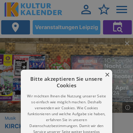
Veranstaltungen Leipzig
×
Bitte akzeptieren Sie unsere
Cookies
Wir möchten Ihnen die Nutzung unserer Seite
so einfach wie möglich machen. Deshalb
verwenden wir Cookies. Wie Cookies
funktionieren und welche Aufgabe sie haben,
Musik
erfahren Sie in unseren
KIRCHE und LIED
Datenschutzbestimmungen. Damit wir den
Service unserer Seite weiter kostenlos