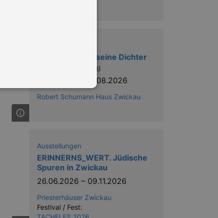
UMGEBUNG
Ausstellungen
Schumann und seine Dichter
Sonderausstellung
12.04.2026
–
16.08.2026
Robert Schumann Haus Zwickau
in Ihren account. Ohne diese
Ausstellungen
ERINNERNS_WERT. Jüdische
Spuren in Zwickau
mber visitor cookie consent
 banner to work properly.
26.06.2026
–
09.11.2026
Priesterhäuser Zwickau
nting Cross-Site Request Forgery
Festival / Fest:
TACHELES 2026