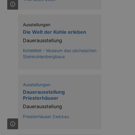
nting Cross-Site Request Forgery
Ausstellungen
Die Welt der Kohle erleben
Dauerausstellung
KohleWelt – Museum des sächsischen
niversal Analytics - which is a
Steinkohlenbergbaus
y used analytics service. This
by assigning a randomly
s included in each page request
ion and campaign data for the
 expire after 2 years, although
Ausstellungen
niversal Analytics. This
Dauerausstellung
 2017 no information is
nd update a unique value for
Priesterhäuser
Dauerausstellung
niversal Analytics, according
quest rate - limiting the
Priesterhäuser Zwickau
ires after 10 minutes.