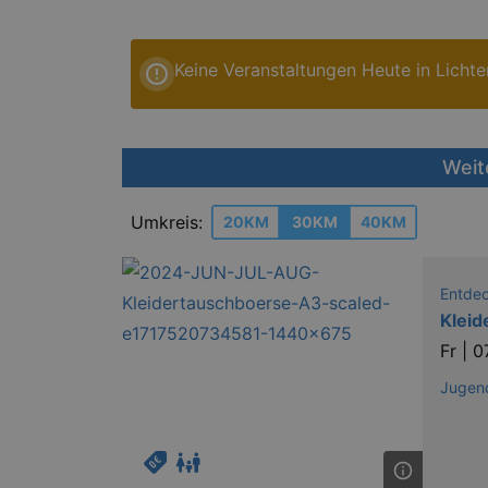
Keine Veranstaltungen Heute in Licht
Weit
Umkreis:
20KM
30KM
40KM
Entde
Kleid
Fr |
0
Jugend