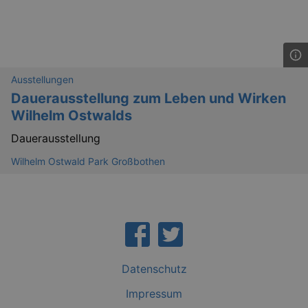
_abck
1 
Akamai Technologies
.eventim.de
tis
www.eventim.de
mo
Ausstellungen
tis
.theadex.com
Dauerausstellung zum Leben und Wirken
mo
Wilhelm Ostwalds
RXSESSID
.kulturkalender-
dresden.reservix.de
min
Dauerausstellung
OptanonConsent
1 
OneTrust LLC
.reservix.de
Wilhelm Ostwald Park Großbothen
Datenschutz
Impressum