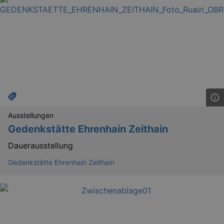
_gid
1 
Google LLC
.kulturkalender-
dresden.de
Ausstellungen
Gedenkstätte Ehrenhain Zeithain
Dauerausstellung
Gedenkstätte Ehrenhain Zeithain
_gat
Google LLC
mi
.kulturkalender-
dresden.de