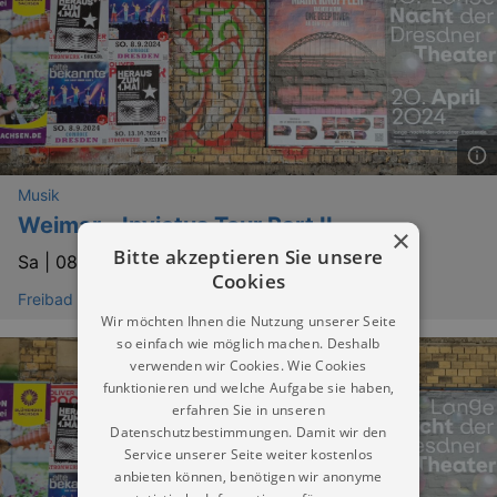
Musik
Weimar - Invictus Tour Part II
×
Bitte akzeptieren Sie unsere
Sa |
08.08.2026 | 19:30
Cookies
Freibad Sommerbad Waldenburg
Wir möchten Ihnen die Nutzung unserer Seite
so einfach wie möglich machen. Deshalb
verwenden wir Cookies. Wie Cookies
funktionieren und welche Aufgabe sie haben,
erfahren Sie in unseren
Datenschutzbestimmungen. Damit wir den
Service unserer Seite weiter kostenlos
anbieten können, benötigen wir anonyme