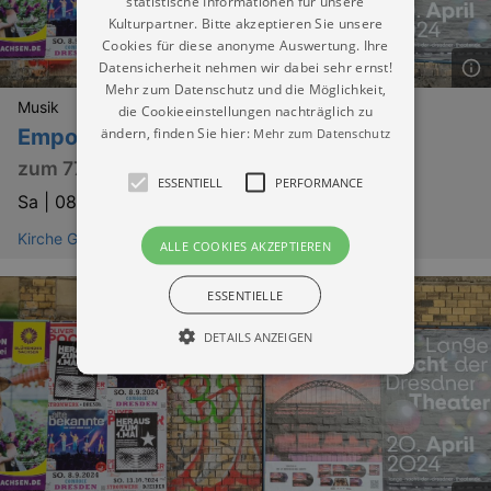
statistische Informationen für unsere
Kulturpartner. Bitte akzeptieren Sie unsere
Cookies für diese anonyme Auswertung. Ihre
Datensicherheit nehmen wir dabei sehr ernst!
Mehr zum Datenschutz und die Möglichkeit,
Musik
die Cookieeinstellungen nachträglich zu
ändern, finden Sie hier:
Mehr zum Datenschutz
Emporenkonzert
zum 775-jährigen Ortsjubiläum
ESSENTIELL
PERFORMANCE
Sa |
08.08.2026 | 20:00
Kirche Grethen (Parthenstein)
ALLE COOKIES AKZEPTIEREN
ESSENTIELLE
DETAILS ANZEIGEN
Essentiell
Performance
Essentielle Cookies werden für die
grundlegenden Funktionen unserer Webseite