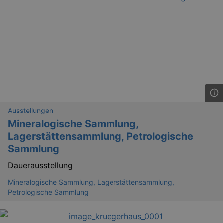
_gat
Google LLC
mi
.kulturkalender-
dresden.de
Ausstellungen
Mineralogische Sammlung,
Lagerstättensammlung, Petrologische
Sammlung
Dauerausstellung
Mineralogische Sammlung, Lagerstättensammlung,
Petrologische Sammlung
bm_sz
4 h
The Rocket Science
Group LLC