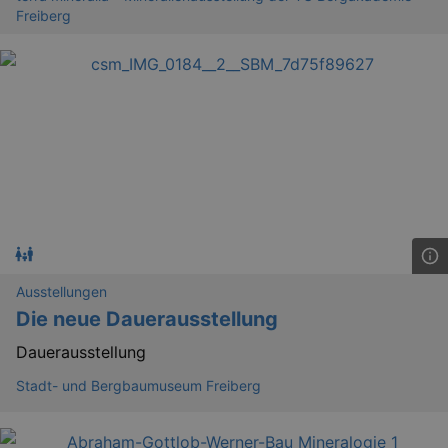
Freiberg
Ausstellungen
Die neue Dauerausstellung
_gid
1 
Google LLC
Dauerausstellung
.kulturkalender-
dresden.de
Stadt- und Bergbaumuseum Freiberg