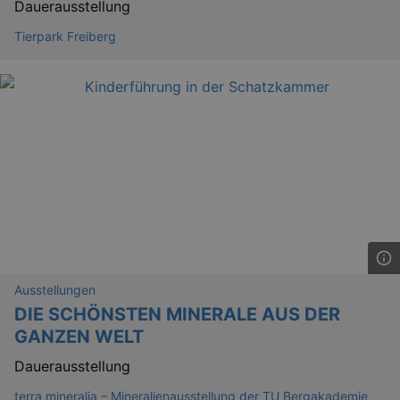
Dauerausstellung
Tierpark Freiberg
Lä
Name
Provider / Domain
kulturkalender_dresden_session
www.kulturkalender-
2 h
dresden.de
_ga
2 
Google LLC
.kulturkalender-
dresden.de
Ausstellungen
DIE SCHÖNSTEN MINERALE AUS DER
GANZEN WELT
Dauerausstellung
terra mineralia – Mineralienausstellung der TU Bergakademie