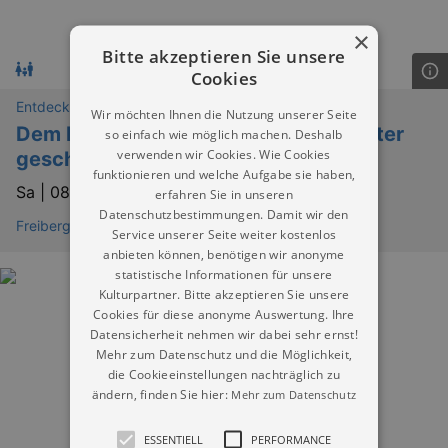
×
Bitte akzeptieren Sie unsere
Cookies
Entdeckungen
Wir möchten Ihnen die Nutzung unserer Seite
Dem Hammerschmied über die Schulter
so einfach wie möglich machen. Deshalb
verwenden wir Cookies. Wie Cookies
geschaut
funktionieren und welche Aufgabe sie haben,
Sa |
08.08.2026 | 13:00
erfahren Sie in unseren
Datenschutzbestimmungen. Damit wir den
Freibergsdorfer Hammer
Service unserer Seite weiter kostenlos
anbieten können, benötigen wir anonyme
statistische Informationen für unsere
Kulturpartner. Bitte akzeptieren Sie unsere
Cookies für diese anonyme Auswertung. Ihre
Datensicherheit nehmen wir dabei sehr ernst!
Mehr zum Datenschutz und die Möglichkeit,
die Cookieeinstellungen nachträglich zu
ändern, finden Sie hier:
Mehr zum Datenschutz
ESSENTIELL
PERFORMANCE