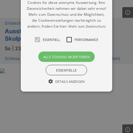
Cookies für diese anonyme Auswertung. Ihre
Datensicherheit nehmen wir dabei sehr ernst!
Mehr zum Datenschutz und die Möglichkeit,
die Cookieeinstellungen nachträglich zu
Entdeckungen
ändern, finden Sie hier:
Mehr zum Datenschutz
Ausstellungsführung: Pirnaer
Skulpturensommer 2026
ESSENTIELL
PERFORMANCE
So |
23.08.2026 | 11:00
ALLE COOKIES AKZEPTIEREN
Schloss Pirna Sonnenstein (Bastionen Festung Sonnenstein)
ESSENTIELLE
DETAILS ANZEIGEN
Essentiell
Performance
Essentielle Cookies werden für die
grundlegenden Funktionen unserer Webseite
gebraucht. Zum Beispiel für das Login in Ihren
account. Ohne diese Cookies funktioniert