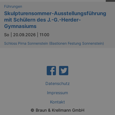
unsere Webseite nicht.
Führungen
Läuft
Name
Provider / Domain
Besch
Skulpturensommer-Ausstellungsführung
ab
mit Schülern des J.-G.-Herder-
CookieScriptConsent
29
This c
CookieScript
days
used 
.kulturkalender-
Gymnasiums
7
Cooki
dresden.de
hours
Script
So |
20.09.2026 | 11:00
servic
reme
visito
Schloss Pirna Sonnenstein (Bastionen Festung Sonnenstein)
conse
prefer
It is 
for Co
Script
cooki
banne
work
proper
XSRF-TOKEN
www.kulturkalender-
2
This c
Datenschutz
dresden.de
hours
writte
help w
securi
Impressum
preve
Cross-
Kontakt
Reque
Forge
© Braun & Krellmann GmbH
attack