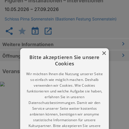
Figuren – Installationen – Interventionen
10.05.2026
–
27.09.2026
Schloss Pirna Sonnenstein (Bastionen Festung Sonnenstein)
Weitere Informationen
×
Öffnungszeiten
Bitte akzeptieren Sie unsere
Cookies
Veranstaltungen
Wir möchten Ihnen die Nutzung unserer Seite
so einfach wie möglich machen. Deshalb
verwenden wir Cookies. Wie Cookies
funktionieren und welche Aufgabe sie haben,
erfahren Sie in unseren
Datenschutzbestimmungen. Damit wir den
Service unserer Seite weiter kostenlos
anbieten können, benötigen wir anonyme
statistische Informationen für unsere
Kulturpartner. Bitte akzeptieren Sie unsere