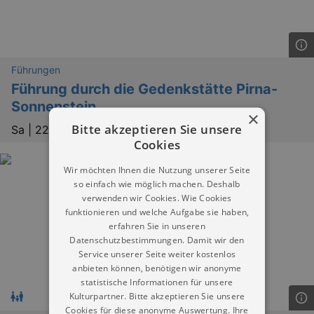
Führungen
Führung durch die Gedenkstätte Pirna-
Sonnenstein
×
Bitte akzeptieren Sie unsere
Sa |
22.08.2026 | 14:00
Cookies
Wir möchten Ihnen die Nutzung unserer Seite
so einfach wie möglich machen. Deshalb
verwenden wir Cookies. Wie Cookies
funktionieren und welche Aufgabe sie haben,
erfahren Sie in unseren
Datenschutzbestimmungen. Damit wir den
Service unserer Seite weiter kostenlos
anbieten können, benötigen wir anonyme
statistische Informationen für unsere
Kulturpartner. Bitte akzeptieren Sie unsere
Cookies für diese anonyme Auswertung. Ihre