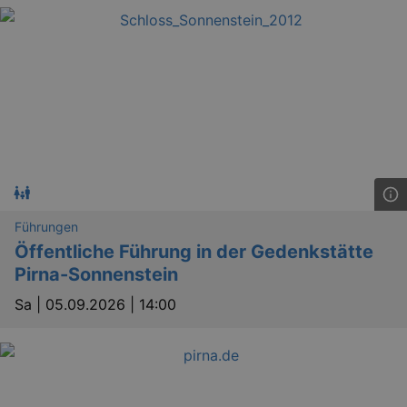
GPS
Google LLC
min
.youtube.com
Führungen
VISITOR_INFO1_LIVE
Google LLC
Öffentliche Führung in der Gedenkstätte
mo
.youtube.com
Pirna-Sonnenstein
Sa |
05.09.2026 | 14:00