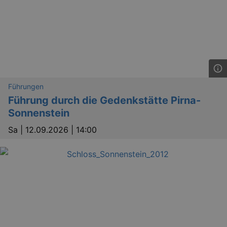
YSC
Ses
Google LLC
.youtube.com
kulturkalender_dresden_session
staging.kulturkalender-
2 h
dresden.de
Führungen
mobile
.kulturkalender-
1 
Führung durch die Gedenkstätte Pirna-
dresden.de
Sonnenstein
PHPSESSID
4 
PHP.net
staging.kulturkalender-
Sa |
12.09.2026 | 14:00
mo
dresden.de