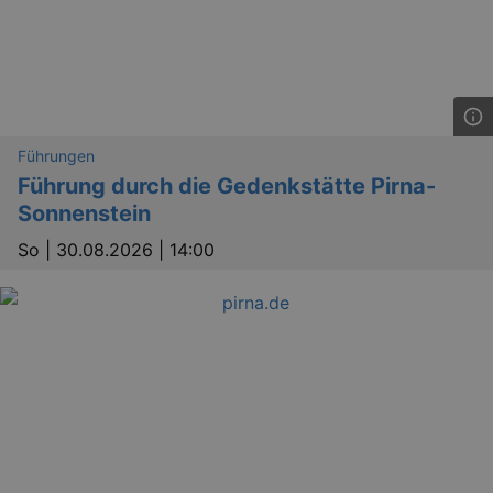
Führungen
Führung durch die Gedenkstätte Pirna-
Sonnenstein
So |
30.08.2026 | 14:00
_ga
2 
Google LLC
.kulturkalender-
dresden.reservix.de