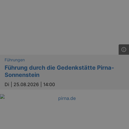
dresden.de
hours
writte
help w
securi
preve
Cross-
Reque
Forge
attack
Führungen
Führung durch die Gedenkstätte Pirna-
Sonnenstein
Lä
Name
Provider / Domain
Di |
25.08.2026 | 14:00
kulturkalender_dresden_session
www.kulturkalender-
2 h
dresden.de
_ga
2 
Google LLC
.kulturkalender-
dresden.de