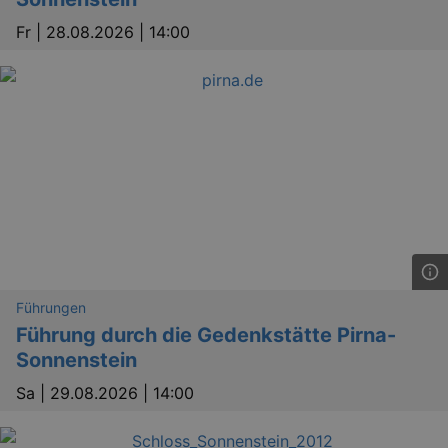
Fr |
28.08.2026 | 14:00
bm_sz
4 h
The Rocket Science
Group LLC
.eventim.de
axd
www.eventim.de
mo
axd
.theadex.com
mo
IDE
1 
Google LLC
.doubleclick.net
Führungen
Führung durch die Gedenkstätte Pirna-
Sonnenstein
Sa |
29.08.2026 | 14:00
_abck
1 
Akamai Technologies