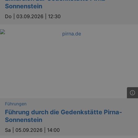
_gid
1 
Google LLC
Sonnenstein
.kulturkalender-
dresden.reservix.de
Do |
03.09.2026 | 12:30
_gat_UA-12823294-20
.kulturkalender-
dresden.reservix.de
mi
Führungen
Führung durch die Gedenkstätte Pirna-
Sonnenstein
Sa |
05.09.2026 | 14:00