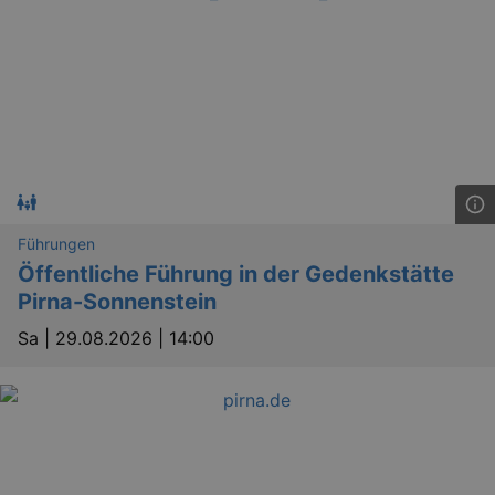
.eventim.de
tis
www.eventim.de
mo
tis
.theadex.com
mo
RXSESSID
.kulturkalender-
dresden.reservix.de
min
OptanonConsent
1 
OneTrust LLC
.reservix.de
Führungen
Öffentliche Führung in der Gedenkstätte
Pirna-Sonnenstein
Sa |
29.08.2026 | 14:00