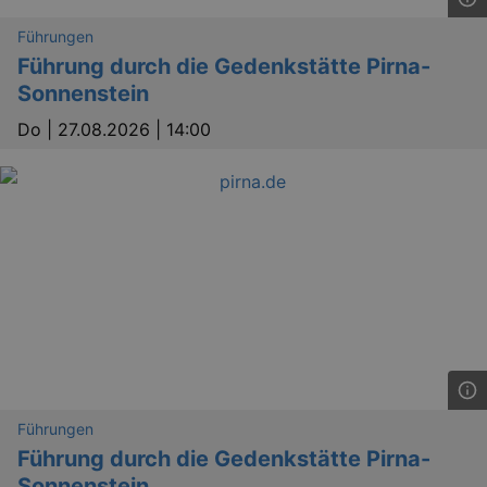
_gid
1 
Google LLC
.kulturkalender-
Führungen
dresden.de
Führung durch die Gedenkstätte Pirna-
Sonnenstein
Do |
27.08.2026 | 14:00
_gat
Google LLC
mi
.kulturkalender-
dresden.de
Führungen
Führung durch die Gedenkstätte Pirna-
Sonnenstein