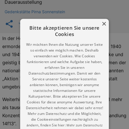
Dauerausstellung
Gedenkstätte Pirna Sonnenstein
×
Bitte akzeptieren Sie unsere
Cookies
In der Heil- und Pflegeanstalt Pirna-Sonnenstein
Wir möchten Ihnen die Nutzung unserer Seite
ermordeten die Nationalsozialisten in den Jahren 1940
so einfach wie möglich machen. Deshalb
und 1941 rund 13720 vorwiegend psychisch kranke und
verwenden wir Cookies. Wie Cookies
funktionieren und welche Aufgabe sie haben,
geistig behinderte Menschen. Sie wurden im Rahmen der
erfahren Sie in unseren
nationalsozialistischen Krankenmorde, der sogenannten
Datenschutzbestimmungen. Damit wir den
„Aktion T4“, in einer Gaskammer im Keller der Anstalt
Service unserer Seite weiter kostenlos
anbieten können, benötigen wir anonyme
umgebracht.
statistische Informationen für unsere
Kulturpartner. Bitte akzeptieren Sie unsere
Weiterhin starben an diesem Ort im Sommer 1941 mehr
Cookies für diese anonyme Auswertung. Ihre
als tausend Häftlinge aus nationalsozialistischen
Datensicherheit nehmen wir dabei sehr ernst!
Mehr zum Datenschutz und die Möglichkeit,
Konzentrationslagern im Rahmen der „Sonderbehandlung
die Cookieeinstellungen nachträglich zu
14f13“.
ändern, finden Sie hier:
Mehr zum Datenschutz