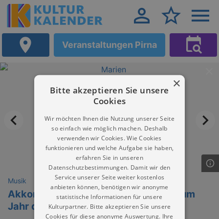
Veranstaltungen Pirna
×
Bitte akzeptieren Sie unsere
Cookies
Wir möchten Ihnen die Nutzung unserer Seite
so einfach wie möglich machen. Deshalb
verwenden wir Cookies. Wie Cookies
funktionieren und welche Aufgabe sie haben,
erfahren Sie in unseren
Datenschutzbestimmungen. Damit wir den
Service unserer Seite weiter kostenlos
Musik
anbieten können, benötigen wir anonyme
Akkordeonata Elbflorenz - Konzert zum
statistische Informationen für unsere
Jahr des Akkordeons
Kulturpartner. Bitte akzeptieren Sie unsere
Cookies für diese anonyme Auswertung. Ihre