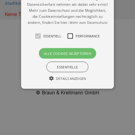
Stadtkirche St. Marien Pirna
Datensicherheit nehmen wir dabei sehr ernst!
Mehr zum Datenschutz und die Möglichkeit,
Keine Termine
die Cookieeinstellungen nachträglich zu
ändern, finden Sie hier:
Mehr zum Datenschutz
ESSENTIELL
PERFORMANCE
ALLE COOKIES AKZEPTIEREN
Datenschutz
ESSENTIELLE
Impressum
DETAILS ANZEIGEN
Kontakt
© Braun & Krellmann GmbH
Essentiell
Performance
Essentielle Cookies werden für die
grundlegenden Funktionen unserer Webseite
gebraucht. Zum Beispiel für das Login in Ihren
account. Ohne diese Cookies funktioniert
unsere Webseite nicht.