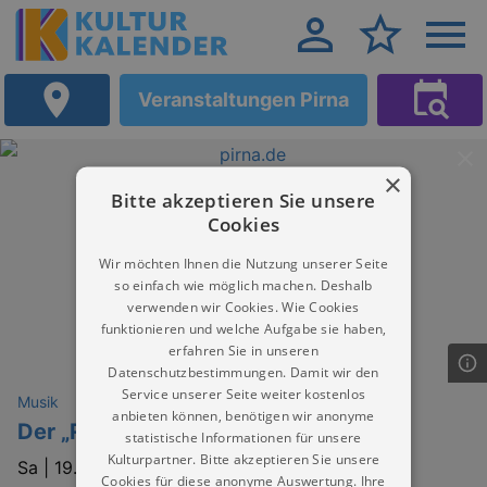
Veranstaltungen Pirna
×
Bitte akzeptieren Sie unsere
Cookies
Wir möchten Ihnen die Nutzung unserer Seite
so einfach wie möglich machen. Deshalb
verwenden wir Cookies. Wie Cookies
funktionieren und welche Aufgabe sie haben,
erfahren Sie in unseren
Datenschutzbestimmungen. Damit wir den
Service unserer Seite weiter kostenlos
Musik
anbieten können, benötigen wir anonyme
Der „Ring“ in 90 Minuten
statistische Informationen für unsere
Kulturpartner. Bitte akzeptieren Sie unsere
Sa |
19.09.2026 | 17:00
Cookies für diese anonyme Auswertung. Ihre