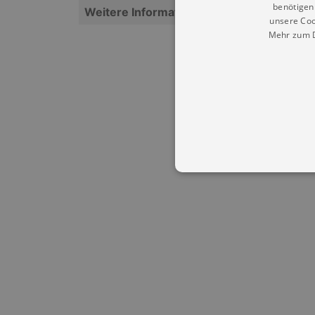
benötigen 
Weitere Informationen
unsere Coo
Mehr zum D
Essentielle Cookies werden für 
Cookies funktioniert unsere Webs
Name
Provid
CookieScriptConsent
Cookie
.kultu
dresde