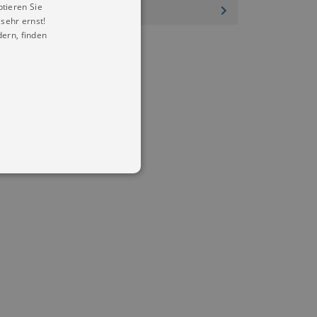
ptieren Sie
sehr ernst!
ern, finden
in Ihren account. Ohne diese
mber visitor cookie consent
 banner to work properly.