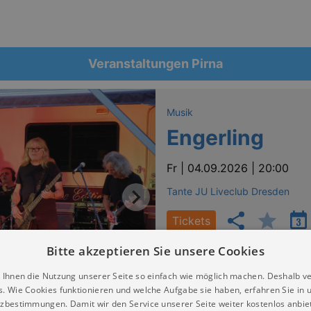
Veranstaltungen Pirna
Musik
Engerling
Fr |
04.09.2026 | 20:00
Tante JU Liveclub Dresden
Tickets
Bitte akzeptieren Sie unsere Cookies
 Ihnen die Nutzung unserer Seite so einfach wie möglich machen. Deshalb v
s. Wie Cookies funktionieren und welche Aufgabe sie haben, erfahren Sie in 
zbestimmungen. Damit wir den Service unserer Seite weiter kostenlos anbie