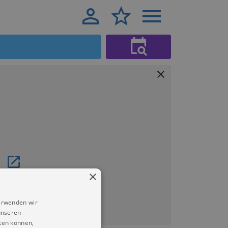
×
erwenden wir
unseren
ten können,