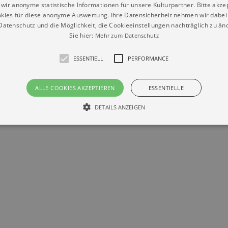
wir anonyme statistische Informationen für unsere Kulturpartner. Bitte akze
kies für diese anonyme Auswertung. Ihre Datensicherheit nehmen wir dabei 
atenschutz und die Möglichkeit, die Cookieeinstellungen nachträglich zu änd
Sie hier:
Mehr zum Datenschutz
ESSENTIELL
PERFORMANCE
Datenschutz
Impressum
Kontakt
ALLE COOKIES AKZEPTIEREN
ESSENTIELLE
© Braun & Krellmann GmbH
DETAILS ANZEIGEN
Essentiell
Performance
die grundlegenden Funktionen unserer Webseite gebraucht. Zum Beispiel für das Login 
eite nicht.
Läuft
er / Domain
Beschreibung
ab
29
This cookie is used by Cookie-Script.com service to reme
Script
days 7
preferences. It is necessary for Cookie-Script.com cookie
rkalender-
hours
n.de