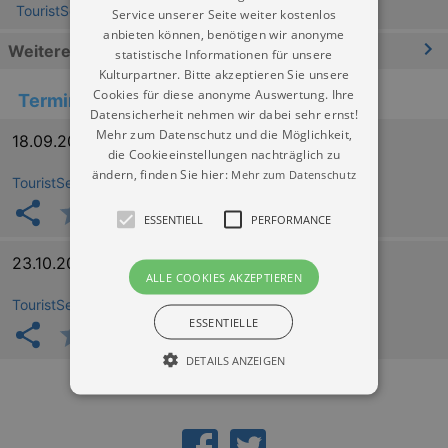
TouristService Pirna
Service unserer Seite weiter kostenlos
anbieten können, benötigen wir anonyme
Weitere Informationen
statistische Informationen für unsere
Kulturpartner. Bitte akzeptieren Sie unsere
Cookies für diese anonyme Auswertung. Ihre
Termine
Datensicherheit nehmen wir dabei sehr ernst!
Mehr zum Datenschutz und die Möglichkeit,
18.09.2026 15:00
die Cookieeinstellungen nachträglich zu
ändern, finden Sie hier:
Mehr zum Datenschutz
TouristService Pirna
ESSENTIELL
PERFORMANCE
23.10.2026 15:00
ALLE COOKIES AKZEPTIEREN
TouristService Pirna
ESSENTIELLE
DETAILS ANZEIGEN
Essentiell
Performance