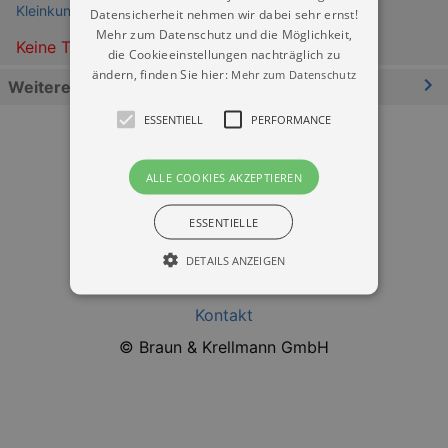
Kleinkunstbühne Q24 e. V. Pirna
Datensicherheit nehmen wir dabei sehr ernst!
Mehr zum Datenschutz und die Möglichkeit,
Keine Termine
die Cookieeinstellungen nachträglich zu
ändern, finden Sie hier:
Mehr zum Datenschutz
Weitere Informationen
ESSENTIELL
PERFORMANCE
ALLE COOKIES AKZEPTIEREN
ESSENTIELLE
Datenschutz
DETAILS ANZEIGEN
Impressum
Kontakt
Essentiell
Performance
© Braun & Krellmann GmbH
Essentielle Cookies werden für die
grundlegenden Funktionen unserer Webseite
gebraucht. Zum Beispiel für das Login in Ihren
account. Ohne diese Cookies funktioniert
unsere Webseite nicht.