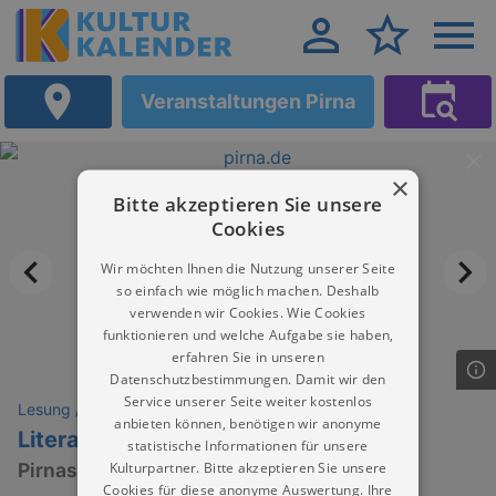
Veranstaltungen Pirna
×
Bitte akzeptieren Sie unsere
Cookies
Wir möchten Ihnen die Nutzung unserer Seite
so einfach wie möglich machen. Deshalb
verwenden wir Cookies. Wie Cookies
funktionieren und welche Aufgabe sie haben,
erfahren Sie in unseren
Datenschutzbestimmungen. Damit wir den
Service unserer Seite weiter kostenlos
Lesung / Vortrag / Gespräch
anbieten können, benötigen wir anonyme
Literarisches Komplott Pirna
statistische Informationen für unsere
Kulturpartner. Bitte akzeptieren Sie unsere
Pirnas monatliche Lesebühne
Cookies für diese anonyme Auswertung. Ihre