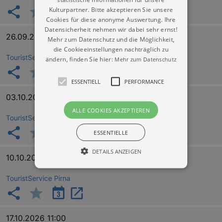
Kulturpartner. Bitte akzeptieren Sie unsere
Cookies für diese anonyme Auswertung. Ihre
Datensicherheit nehmen wir dabei sehr ernst!
26.09.2026 11:00
Mehr zum Datenschutz und die Möglichkeit,
die Cookieeinstellungen nachträglich zu
TouristService Pirna
ändern, finden Sie hier:
Mehr zum Datenschutz
ESSENTIELL
PERFORMANCE
03.10.2026 11:00
ALLE COOKIES AKZEPTIEREN
TouristService Pirna
ESSENTIELLE
DETAILS ANZEIGEN
10.10.2026 11:00
TouristService Pirna
Essentiell
Performance
Essentielle Cookies werden für die
grundlegenden Funktionen unserer Webseite
17.10.2026 11:00