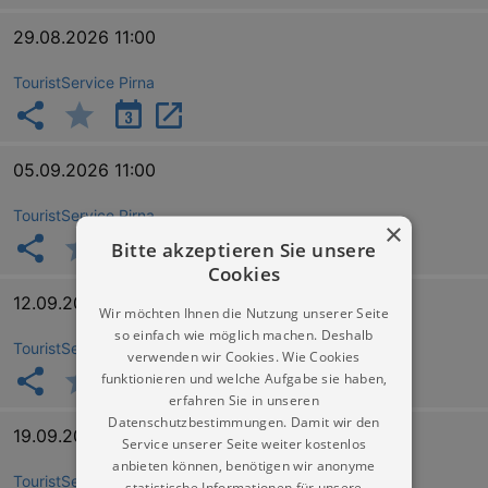
29.08.2026 11:00
TouristService Pirna
05.09.2026 11:00
TouristService Pirna
×
Bitte akzeptieren Sie unsere
Cookies
12.09.2026 11:00
Wir möchten Ihnen die Nutzung unserer Seite
so einfach wie möglich machen. Deshalb
TouristService Pirna
verwenden wir Cookies. Wie Cookies
funktionieren und welche Aufgabe sie haben,
erfahren Sie in unseren
Datenschutzbestimmungen. Damit wir den
19.09.2026 11:00
Service unserer Seite weiter kostenlos
anbieten können, benötigen wir anonyme
TouristService Pirna
statistische Informationen für unsere