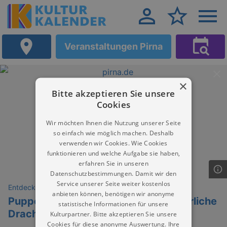
Veranstaltungen Pirna
×
Bitte akzeptieren Sie unsere
Cookies
Wir möchten Ihnen die Nutzung unserer Seite
so einfach wie möglich machen. Deshalb
verwenden wir Cookies. Wie Cookies
funktionieren und welche Aufgabe sie haben,
erfahren Sie in unseren
Datenschutzbestimmungen. Damit wir den
Service unserer Seite weiter kostenlos
Entdeckungen
anbieten können, benötigen wir anonyme
Puppenspiel: Kasper und der fürchterliche
statistische Informationen für unsere
Drache
Kulturpartner. Bitte akzeptieren Sie unsere
Cookies für diese anonyme Auswertung. Ihre