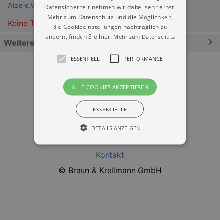
Atze e.V. Soziokulturelles Zentrum Pirna-Sonnstein
Datensicherheit nehmen wir dabei sehr ernst!
Mehr zum Datenschutz und die Möglichkeit,
Keine Termine
die Cookieeinstellungen nachträglich zu
ändern, finden Sie hier:
Mehr zum Datenschutz
Weitere Informationen
ESSENTIELL
PERFORMANCE
ALLE COOKIES AKZEPTIEREN
ESSENTIELLE
Datenschutz
DETAILS ANZEIGEN
Impressum
Kontakt
Essentiell
Performance
© Braun & Krellmann GmbH
Essentielle Cookies werden für die
grundlegenden Funktionen unserer Webseite
gebraucht. Zum Beispiel für das Login in Ihren
account. Ohne diese Cookies funktioniert
unsere Webseite nicht.