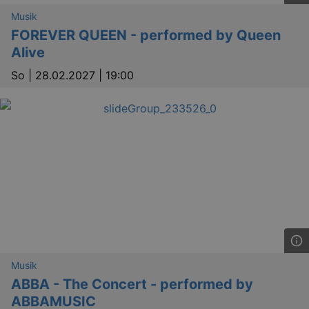
Musik
FOREVER QUEEN - performed by Queen
Alive
So |
28.02.2027 | 19:00
Lä
Name
Provider / Domain
kulturkalender_dresden_session
www.kulturkalender-
2 h
dresden.de
_ga
2 
Google LLC
.kulturkalender-
dresden.de
Musik
ABBA - The Concert - performed by
ABBAMUSIC