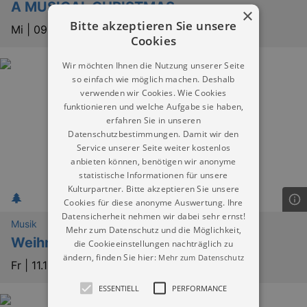
A MUSICAL CHRISTMAS
×
Bitte akzeptieren Sie unsere
Mi |
09.12.2026 | 19:30
Cookies
Wir möchten Ihnen die Nutzung unserer Seite
so einfach wie möglich machen. Deshalb
verwenden wir Cookies. Wie Cookies
funktionieren und welche Aufgabe sie haben,
erfahren Sie in unseren
Datenschutzbestimmungen. Damit wir den
Service unserer Seite weiter kostenlos
anbieten können, benötigen wir anonyme
statistische Informationen für unsere
Kulturpartner. Bitte akzeptieren Sie unsere
Cookies für diese anonyme Auswertung. Ihre
Datensicherheit nehmen wir dabei sehr ernst!
Musik
Mehr zum Datenschutz und die Möglichkeit,
Weihnachten in den Bergen
die Cookieeinstellungen nachträglich zu
ändern, finden Sie hier:
Mehr zum Datenschutz
Fr |
11.12.2026 | 16:00
ESSENTIELL
PERFORMANCE