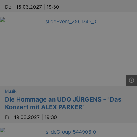
Do |
18.03.2027 | 19:30
Musik
_gid
1 
Google LLC
Die Hommage an UDO JÜRGENS - "Das
.kulturkalender-
Konzert mit ALEX PARKER"
dresden.de
Fr |
19.03.2027 | 19:30