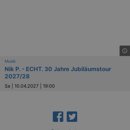
_gat
Google LLC
mi
.kulturkalender-
dresden.de
Musik
Nik P. - ECHT. 30 Jahre Jubiläumstour
2027/28
Sa |
10.04.2027 | 19:00
bm_sz
4 h
The Rocket Science
Group LLC
.eventim.de