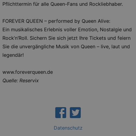
grundlegenden Funktionen unserer Webseite
Pflichttermin für alle Queen-Fans und Rockliebhaber.
gebraucht. Zum Beispiel für das Login in Ihren
account. Ohne diese Cookies funktioniert
unsere Webseite nicht.
FOREVER QUEEN – performed by Queen Alive:
Läuft
Name
Provider / Domain
Besch
Ein musikalisches Erlebnis voller Emotion, Nostalgie und
ab
Rock’n’Roll. Sichern Sie sich jetzt Ihre Tickets und feiern
CookieScriptConsent
29
This c
CookieScript
days
used 
.kulturkalender-
Sie die unvergängliche Musik von Queen – live, laut und
7
Cooki
dresden.de
hours
Script
legendär!
servic
reme
visito
conse
www.foreverqueen.de
prefer
It is 
Quelle: Reservix
for Co
Script
cooki
banne
work
proper
XSRF-TOKEN
www.kulturkalender-
2
This c
dresden.de
hours
writte
help w
securi
Datenschutz
preve
Cross-