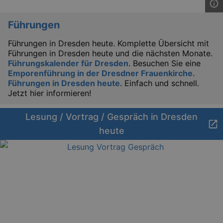
Führungen
Führungen in Dresden heute. Komplette Übersicht mit
Lä
Name
Provider / Domain
Führungen in Dresden heute und die nächsten Monate.
Führungskalender für Dresden
. Besuchen Sie eine
kulturkalender_dresden_session
www.kulturkalender-
2 h
Emporenführung in der Dresdner Frauenkirche.
dresden.de
Führungen in Dresden heute
. Einfach und schnell.
_ga
2 
Google LLC
Jetzt hier informieren!
.kulturkalender-
dresden.de
Lesung / Vortrag / Gespräch in Dresden
heute