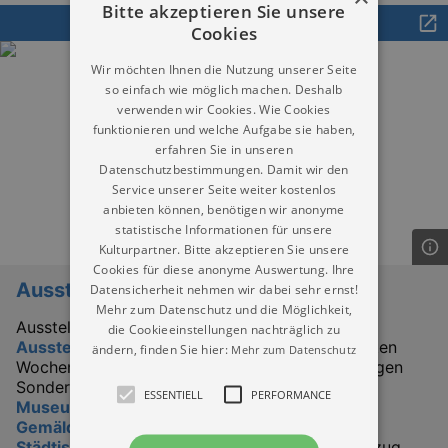
Bitte akzeptieren Sie unsere
Ausstellungen in Dresden heute
Cookies
Wir möchten Ihnen die Nutzung unserer Seite
so einfach wie möglich machen. Deshalb
verwenden wir Cookies. Wie Cookies
funktionieren und welche Aufgabe sie haben,
erfahren Sie in unseren
Datenschutzbestimmungen. Damit wir den
Service unserer Seite weiter kostenlos
anbieten können, benötigen wir anonyme
statistische Informationen für unsere
Kulturpartner. Bitte akzeptieren Sie unsere
Cookies für diese anonyme Auswertung. Ihre
Ausstellungen
Datensicherheit nehmen wir dabei sehr ernst!
Mehr zum Datenschutz und die Möglichkeit,
Ausstellungen in Dresden heute.
die Cookieeinstellungen nachträglich zu
Ausstellungskalender für Dresden
, den nächsten
ändern, finden Sie hier:
Mehr zum Datenschutz
Wochen und Monaten. Besuchen Sie die einmaligen
Sonderausstellungen im
Deutschen Hygiene
ESSENTIELL
PERFORMANCE
Museum
, die berühmten
Alten Meister in der
Gemäldegalerie
im Dresdner Zwinger, oder die
Städtische Galerie Dresden
mit regionalem Bezug.