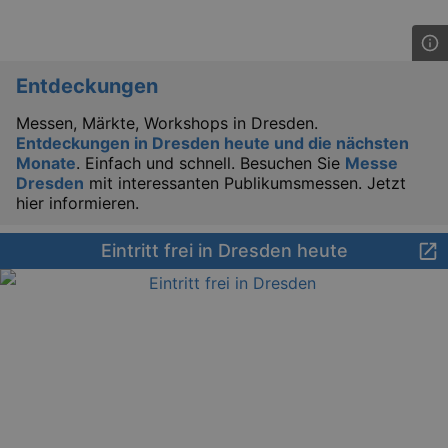
Entdeckungen
Messen, Märkte, Workshops in Dresden.
_gat
Google LLC
mi
.kulturkalender-
Entdeckungen in Dresden heute und die nächsten
dresden.de
Monate
. Einfach und schnell. Besuchen Sie
Messe
Dresden
mit interessanten Publikumsmessen. Jetzt
hier informieren.
Eintritt frei in Dresden heute
bm_sz
4 h
The Rocket Science
Group LLC
.eventim.de
axd
www.eventim.de