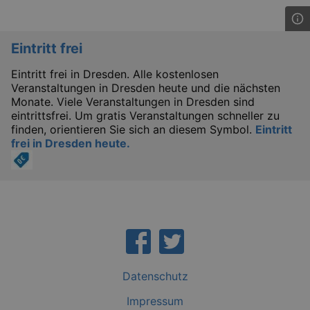
mo
axd
.theadex.com
mo
Eintritt frei
IDE
1 
Google LLC
.doubleclick.net
Eintritt frei in Dresden. Alle kostenlosen
Veranstaltungen in Dresden heute und die nächsten
Monate. Viele Veranstaltungen in Dresden sind
eintrittsfrei. Um gratis Veranstaltungen schneller zu
finden, orientieren Sie sich an diesem Symbol.
Eintritt
frei in Dresden heute.
_abck
1 
Akamai Technologies
.eventim.de
tis
www.eventim.de
mo
tis
.theadex.com
mo
Datenschutz
RXSESSID
.kulturkalender-
dresden.reservix.de
min
Impressum
OptanonConsent
1 
OneTrust LLC