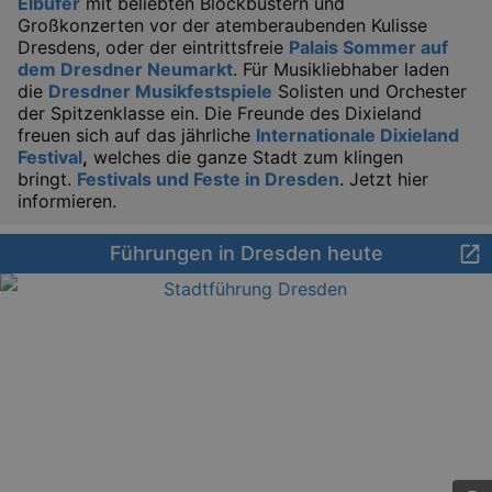
Elbufer
mit beliebten Blockbustern und
prefer
It is 
Großkonzerten vor der atemberaubenden Kulisse
for Co
Dresdens, oder der eintrittsfreie
Palais Sommer auf
Script
cooki
dem Dresdner Neumarkt
. Für Musikliebhaber laden
banne
die
Dresdner Musikfestspiele
Solisten und Orchester
work
proper
der Spitzenklasse ein. Die Freunde des Dixieland
freuen sich auf das jährliche
Internationale Dixieland
XSRF-TOKEN
www.kulturkalender-
2
This c
Festival
,
welches die ganze Stadt zum klingen
dresden.de
hours
writte
help w
bringt.
Festivals und Feste in Dresden
. Jetzt hier
securi
informieren.
preve
Cross-
Reque
Forge
Führungen in Dresden heute
attack
XSRF-TOKEN
staging.kulturkalender-
2
This c
dresden.de
hours
writte
help w
securi
preve
Cross-
Reque
Forge
attack