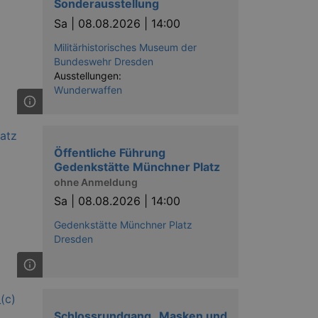
Sonderausstellung
Sa |
08.08.2026 | 14:00
Militärhistorisches Museum der
Bundeswehr Dresden
Ausstellungen:
ow the end user uses the
Wunderwaffen
ser may have seen before
Öffentliche Führung
Gedenkstätte Münchner Platz
ohne Anmeldung
Sa |
08.08.2026 | 14:00
Gedenkstätte Münchner Platz
Dresden
solution from OneTrust. It
ookies the site uses and
nsent for the use of each
t cookies in each category
onsent is not given. The cookie
urning visitors to the site will
ins no information that can
Schlossrundgang „Masken und