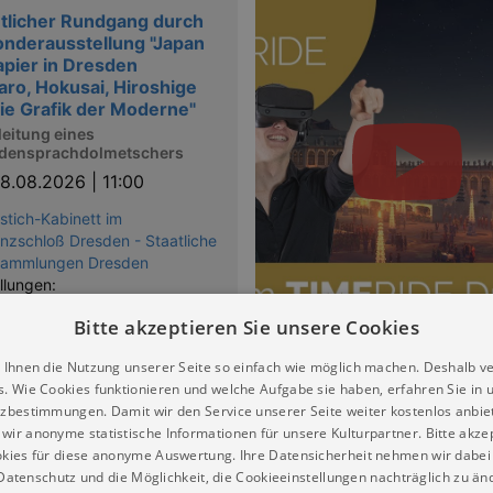
tlicher Rundgang durch
onderausstellung "Japan
apier in Dresden
ro, Hokusai, Hiroshige
ie Grafik der Moderne"
leitung eines
densprachdolmetschers
8.08.2026 | 11:00
stich-Kabinett im
nzschloß Dresden - Staatliche
sammlungen Dresden
llungen:
auf Papier in Dresden
Bitte akzeptieren Sie unsere Cookies
 Ihnen die Nutzung unserer Seite so einfach wie möglich machen. Deshalb v
s. Wie Cookies funktionieren und welche Aufgabe sie haben, erfahren Sie in 
LIENFÜHRUNG MIT
zbestimmungen. Damit wir den Service unserer Seite weiter kostenlos anbie
rian
wir anonyme statistische Informationen für unsere Kulturpartner. Bitte akze
8.08.2026 | 11:00
kies für diese anonyme Auswertung. Ihre Datensicherheit nehmen wir dabei 
atenschutz und die Möglichkeit, die Cookieeinstellungen nachträglich zu änd