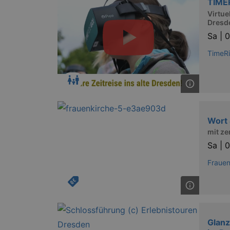
TIME
XSRF-TOKEN
stagin
dresde
Virtue
Dresde
Sa |
0
Name
TimeR
kulturkalender_dresden_sessi
_ga
Wort 
mit ze
Sa |
0
_gid
Frauen
_gat
bm_sz
Glanz