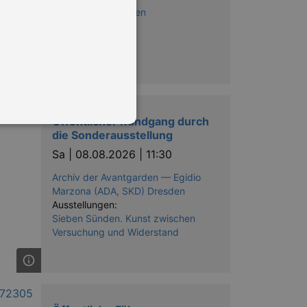
Kulturpalast Dresden
Öffentlicher Rundgang durch
die Sonderausstellung
Sa |
08.08.2026 | 11:30
Archiv der Avantgarden — Egidio
in Ihren account. Ohne diese
Marzona (ADA, SKD) Dresden
Ausstellungen:
Sieben Sünden. Kunst zwischen
Versuchung und Widerstand
mber visitor cookie consent
 banner to work properly.
nting Cross-Site Request Forgery