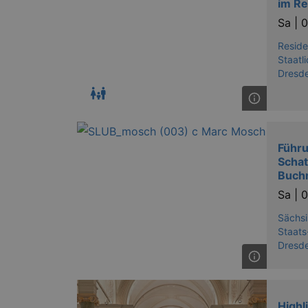
im Re
Sa |
0
axd
Reside
axd
Staatl
Dresd
IDE
_abck
Führu
tis
Scha
Buch
tis
Sa |
0
RXSESSID
Sächsi
Staats
OptanonConsent
Dresd
Highl