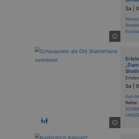
Sa |
0
Neues
Reside
Kunst
Erleb
„Dama
Shatt
Erlebn
Sa |
0
Karl-
Reihe:
SOMME
UMGE