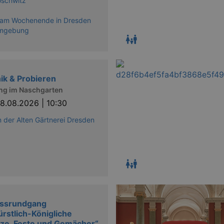
oschwitz
 am Wochenende in Dresden
mgebung
ik & Probieren
ng im Naschgarten
8.08.2026 | 10:30
n der Alten Gärtnerei Dresden
ossrundgang
ürstlich-Königliche
ze, Feste und Gemächer“