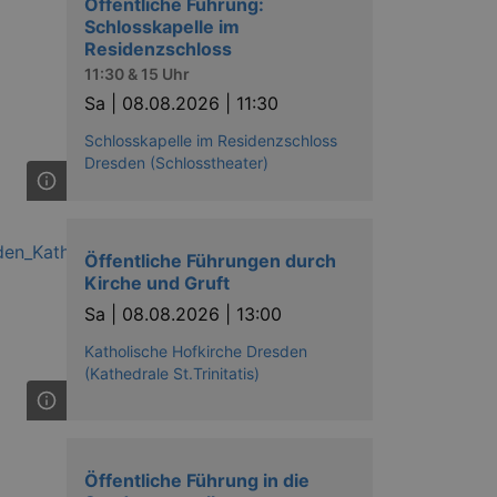
Öffentliche Führung:
nting Cross-Site Request Forgery
Schlosskapelle im
Residenzschloss
11:30 & 15 Uhr
Sa |
08.08.2026 | 11:30
Schlosskapelle im Residenzschloss
Dresden (Schlosstheater)
niversal Analytics - which is a
y used analytics service. This
by assigning a randomly
s included in each page request
Öffentliche Führungen durch
ion and campaign data for the
 expire after 2 years, although
Kirche und Gruft
Sa |
08.08.2026 | 13:00
niversal Analytics. This
 2017 no information is
Katholische Hofkirche Dresden
nd update a unique value for
(Kathedrale St.Trinitatis)
niversal Analytics, according
quest rate - limiting the
ires after 10 minutes.
Öffentliche Führung in die