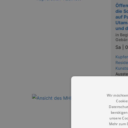
Öffen
die S
auf P
Utama
und d
in Beg
Gebär
Sa |
0
Kupfer
Reside
Kunst
Ausste
Japan 
Wir möchten
Cookie
FAMI
Datenschut
FLOH
benötigen 
Sa |
0
unsere Coo
Mehr zum D