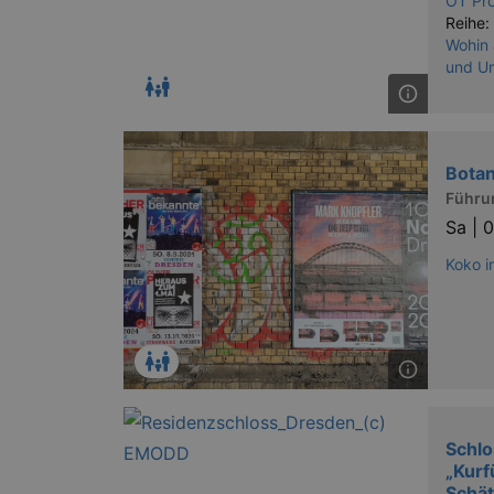
OT Pr
Reihe:
Wohin
und U
Botan
Führu
Sa |
0
Koko i
Schl
„Kurf
Schät