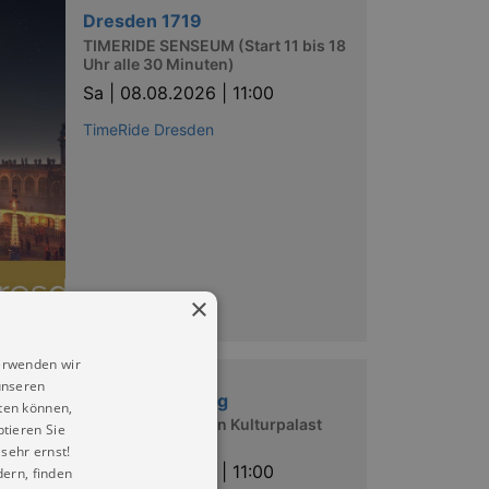
Dresden 1719
TIMERIDE SENSEUM (Start 11 bis 18
Uhr alle 30 Minuten)
Sa |
08.08.2026 | 11:00
TimeRide Dresden
×
erwenden wir
unseren
Highlightführung
ten können,
Führung durch den Kulturpalast
ptieren Sie
Dresden
sehr ernst!
Sa |
08.08.2026 | 11:00
ern, finden