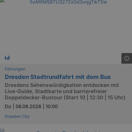
Läuft
Name
Provider / Domain
Besch
ab
CookieScriptConsent
29
This c
CookieScript
days
used 
.kulturkalender-
7
Cooki
dresden.de
hours
Script
servic
reme
visito
conse
prefer
It is 
for Co
Script
Führungen
cooki
banne
Dresden Stadtrundfahrt mit dem Bus
work
proper
Dresdens Sehenswürdigkeiten entdecken mit
XSRF-TOKEN
www.kulturkalender-
2
This c
Live-Guide, Stadtkarte und barrierefreier
dresden.de
hours
writte
Doppeldecker-Bustour (Start 10 | 12:30 | 15 Uhr)
help w
securi
Do |
06.08.2026 | 10:00
preve
Cross-
Reque
Dresden City
Forge
attack
XSRF-TOKEN
staging.kulturkalender-
2
This c