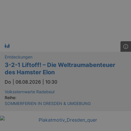
.eventim.de
tis
www.eventim.de
mo
tis
.theadex.com
mo
RXSESSID
.kulturkalender-
dresden.reservix.de
min
OptanonConsent
1 
OneTrust LLC
.reservix.de
Entdeckungen
3-2-1 Liftoff! – Die Weltraumabenteuer
des Hamster Elon
Do |
06.08.2026 | 10:30
Volkssternwarte Radebeul
Reihe:
SOMMERFERIEN IN DRESDEN & UMGEBUNG