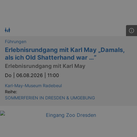
_gid
1 
Google LLC
.kulturkalender-
dresden.reservix.de
Führungen
Erlebnisrundgang mit Karl May „Damals,
als ich Old Shatterhand war …“
Erlebnisrundgang mit Karl May
Do |
06.08.2026 | 11:00
Karl-May-Museum Radebeul
_gat_UA-12823294-20
.kulturkalender-
Reihe:
dresden.reservix.de
mi
SOMMERFERIEN IN DRESDEN & UMGEBUNG