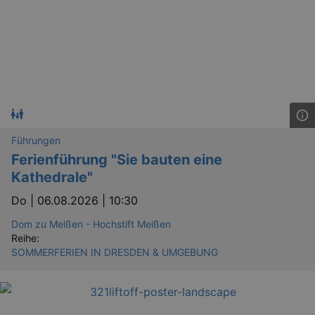
bm_sz
4 h
The Rocket Science
Group LLC
.eventim.de
axd
www.eventim.de
mo
Führungen
axd
.theadex.com
mo
Ferienführung "Sie bauten eine
Kathedrale"
IDE
1 
Google LLC
.doubleclick.net
Do |
06.08.2026 | 10:30
Dom zu Meißen - Hochstift Meißen
Reihe:
SOMMERFERIEN IN DRESDEN & UMGEBUNG
_abck
1 
Akamai Technologies