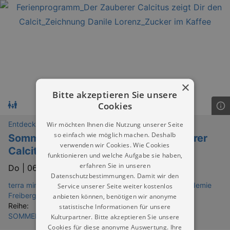
×
Bitte akzeptieren Sie unsere
Cookies
Entdeckungen
Wir möchten Ihnen die Nutzung unserer Seite
so einfach wie möglich machen. Deshalb
Sommerferienprogramm: "Der Zauberer
verwenden wir Cookies. Wie Cookies
Calcitus zeigt Dir den Calcit"
funktionieren und welche Aufgabe sie haben,
erfahren Sie in unseren
Do |
06.08.2026 | 10:00
Datenschutzbestimmungen. Damit wir den
terra mineralia – Mineralienausstellung der TU Bergakademie
Service unserer Seite weiter kostenlos
Freiberg
anbieten können, benötigen wir anonyme
Reihe:
statistische Informationen für unsere
SOMMERFERIEN IN DRESDEN & UMGEBUNG
Kulturpartner. Bitte akzeptieren Sie unsere
Cookies für diese anonyme Auswertung. Ihre