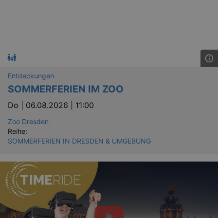
Entdeckungen
SOMMERFERIEN IM ZOO
Do |
06.08.2026 | 11:00
GPS
Google LLC
min
.youtube.com
Zoo Dresden
VISITOR_INFO1_LIVE
Google LLC
Reihe:
mo
.youtube.com
SOMMERFERIEN IN DRESDEN & UMGEBUNG