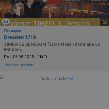
YSC
Ses
Google LLC
.youtube.com
Führungen
Dresden 1719
kulturkalender_dresden_session
staging.kulturkalender-
2 h
dresden.de
TIMERIDE SENSEUM (Start 11 bis 18 Uhr alle 30
mobile
.kulturkalender-
1 
Minuten)
dresden.de
Do |
06.08.2026 | 11:00
PHPSESSID
4 
PHP.net
staging.kulturkalender-
mo
dresden.de
TimeRide Dresden