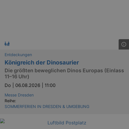
Entdeckungen
Königreich der Dinosaurier
Die größten beweglichen Dinos Europas (Einlass
11–16 Uhr)
Do |
06.08.2026 | 11:00
Messe Dresden
_ga
2 
Google LLC
Reihe:
.kulturkalender-
dresden.reservix.de
SOMMERFERIEN IN DRESDEN & UMGEBUNG