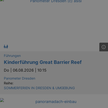
dresden.de
hours
writte
help w
securi
preve
Cross-
Reque
Forge
attack
Führungen
Kinderführung Great Barrier Reef
Lä
Name
Provider / Domain
Do |
06.08.2026 | 10:15
kulturkalender_dresden_session
www.kulturkalender-
2 h
dresden.de
Panometer Dresden
Reihe:
_ga
2 
Google LLC
SOMMERFERIEN IN DRESDEN & UMGEBUNG
.kulturkalender-
dresden.de