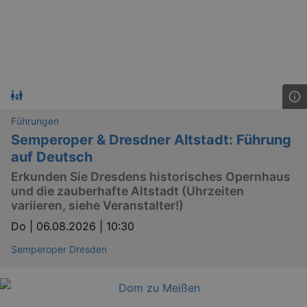
_gid
1 
Google LLC
.kulturkalender-
dresden.de
Führungen
Semperoper & Dresdner Altstadt: Führung
auf Deutsch
Erkunden Sie Dresdens historisches Opernhaus
und die zauberhafte Altstadt (Uhrzeiten
variieren, siehe Veranstalter!)
_gat
Google LLC
mi
.kulturkalender-
dresden.de
Do |
06.08.2026 | 10:30
Semperoper Dresden