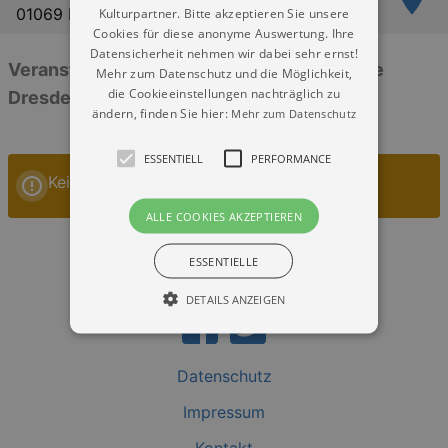
01069 Dresden
Kulturpartner. Bitte akzeptieren Sie unsere
Cookies für diese anonyme Auswertung. Ihre
Datensicherheit nehmen wir dabei sehr ernst!
Veranstaltungen: „Bahnerlebnis Erzgebirge
Mehr zum Datenschutz und die Möglichkeit,
die Cookieeinstellungen nachträglich zu
Dresden“
ändern, finden Sie hier:
Mehr zum Datenschutz
ESSENTIELL
PERFORMANCE
Keine Veranstaltungen
ALLE COOKIES AKZEPTIEREN
ESSENTIELLE
DETAILS ANZEIGEN
Datenschutz
Essentiell
Performance
Impressum
Essentielle Cookies werden für die
grundlegenden Funktionen unserer Webseite
gebraucht. Zum Beispiel für das Login in Ihren