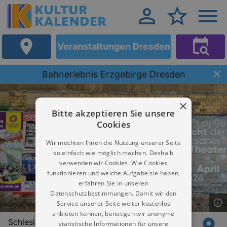
Veranstaltungen Dresden
Bahnerlebnis Erzgebirge Dresden
×
Bitte akzeptieren Sie unsere
Cookies
Wir möchten Ihnen die Nutzung unserer Seite
so einfach wie möglich machen. Deshalb
verwenden wir Cookies. Wie Cookies
funktionieren und welche Aufgabe sie haben,
erfahren Sie in unseren
Datenschutzbestimmungen. Damit wir den
Service unserer Seite weiter kostenlos
anbieten können, benötigen wir anonyme
Schlesischer Platz 1
statistische Informationen für unsere