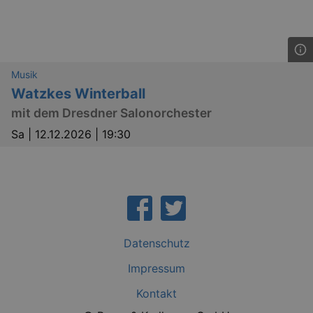
Musik
Watzkes Winterball
mit dem Dresdner Salonorchester
Sa |
12.12.2026 | 19:30
_gid
1 
Google LLC
.kulturkalender-
dresden.de
Datenschutz
Impressum
Kontakt