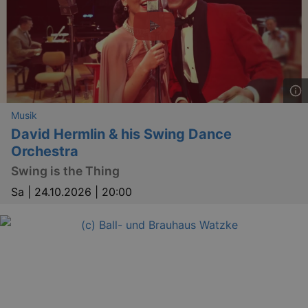
Lä
Name
Provider / Domain
kulturkalender_dresden_session
www.kulturkalender-
2 h
dresden.de
_ga
2 
Google LLC
Musik
.kulturkalender-
dresden.de
David Hermlin & his Swing Dance
Orchestra
Swing is the Thing
Sa |
24.10.2026 | 20:00