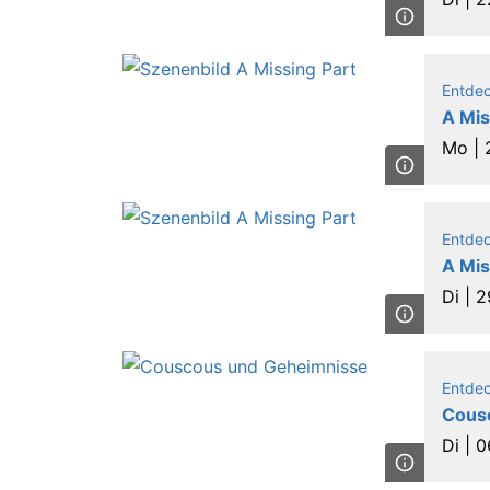
Entde
A Mis
Mo |
Entde
A Mis
Di |
2
Entde
Cous
Di |
0