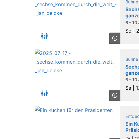
Bühne
Sech
ganze
6 - 10
So |
2
Bühne
Sech
ganze
6 - 10
Sa |
1
Entde
Ein K
Präsi
Di |
2