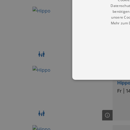
Datenschut
benötigen 
Entde
unsere Coo
Mehr zum D
Hippo
Do |
Entde
Hippo
Fr |
1
Essentielle Cookies werden für 
Cookies funktioniert unsere Webs
Name
Provid
CookieScriptConsent
Cookie