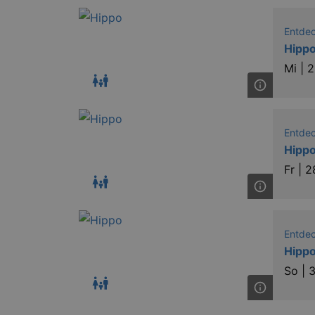
Entde
Hippo
Mi |
2
_ga
Entde
Hippo
_gid
Fr |
2
_gat_UA-12823294-20
Entde
Hippo
So |
3
GPS
VISITOR_INFO1_LIVE