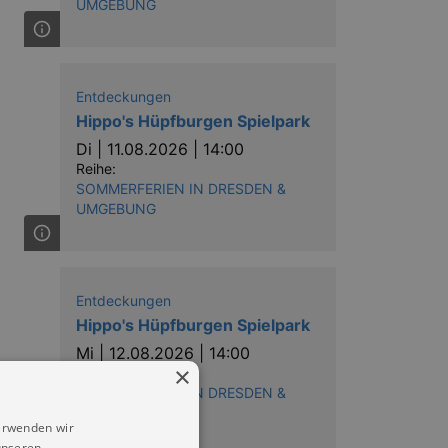
UMGEBUNG
Entdeckungen
Hippo's Hüpfburgen Spielpark
Di |
11.08.2026 | 14:00
Reihe:
SOMMERFERIEN IN DRESDEN &
UMGEBUNG
Entdeckungen
Hippo's Hüpfburgen Spielpark
Mi |
12.08.2026 | 14:00
×
Reihe:
SOMMERFERIEN IN DRESDEN &
UMGEBUNG
erwenden wir
unseren