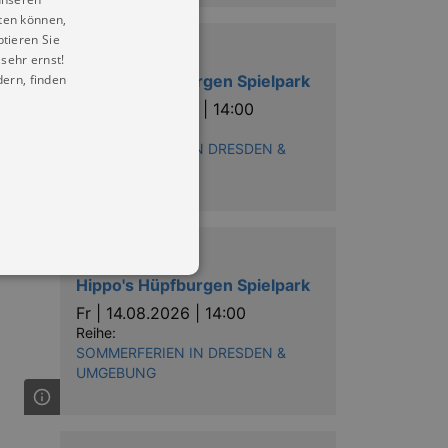
ten können,
ptieren Sie
Entdeckungen
sehr ernst!
ern, finden
Hippo's Hüpfburgen Spielpark
Do |
13.08.2026 | 14:00
Reihe:
SOMMERFERIEN IN DRESDEN &
UMGEBUNG
Entdeckungen
Hippo's Hüpfburgen Spielpark
Fr |
14.08.2026 | 14:00
Reihe:
SOMMERFERIEN IN DRESDEN &
in Ihren account. Ohne diese
UMGEBUNG
mber visitor cookie consent