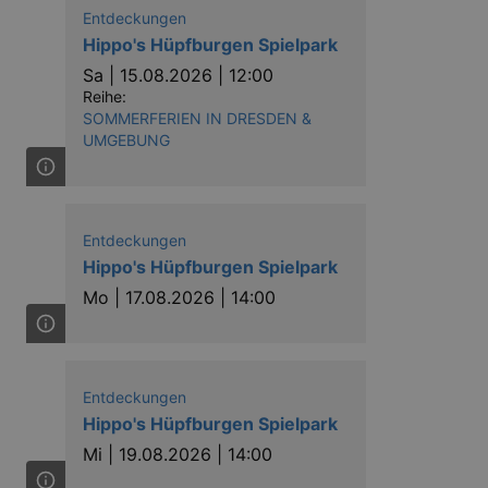
 banner to work properly.
Entdeckungen
Hippo's Hüpfburgen Spielpark
nting Cross-Site Request Forgery
Sa |
15.08.2026 | 12:00
Reihe:
nting Cross-Site Request Forgery
SOMMERFERIEN IN DRESDEN &
UMGEBUNG
Entdeckungen
Hippo's Hüpfburgen Spielpark
Mo |
17.08.2026 | 14:00
niversal Analytics - which is a
y used analytics service. This
by assigning a randomly
s included in each page request
ion and campaign data for the
 expire after 2 years, although
Entdeckungen
Hippo's Hüpfburgen Spielpark
niversal Analytics. This
 2017 no information is
Mi |
19.08.2026 | 14:00
nd update a unique value for