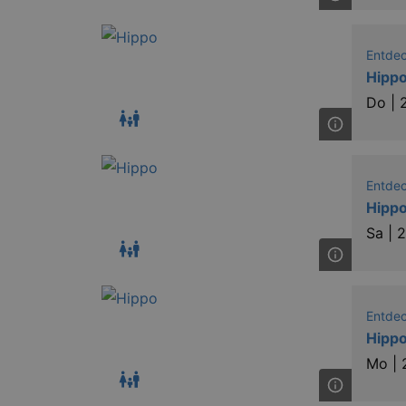
_gat
Entde
bm_sz
Hippo
Do |
axd
axd
Entde
IDE
Hippo
Sa |
2
_abck
tis
Entde
tis
Hippo
Mo |
RXSESSID
OptanonConsent