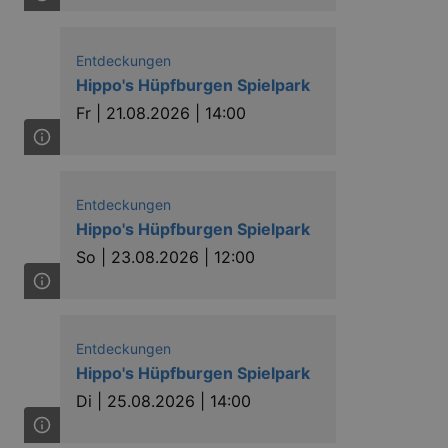
niversal Analytics, according
quest rate - limiting the
ires after 10 minutes.
Entdeckungen
Hippo's Hüpfburgen Spielpark
Fr |
21.08.2026 | 14:00
Entdeckungen
ow the end user uses the
Hippo's Hüpfburgen Spielpark
ser may have seen before
So |
23.08.2026 | 12:00
Entdeckungen
Hippo's Hüpfburgen Spielpark
Di |
25.08.2026 | 14:00
solution from OneTrust. It