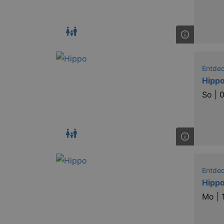
Entde
Hippo
So |
0
Entde
Hippo
Mo |