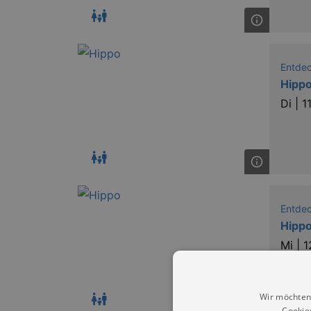
Entde
Hippo
Di |
1
Entde
Hippo
Mi |
1
Wir möchten
Cookie