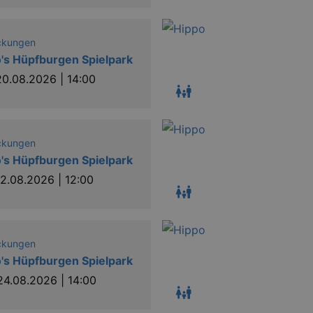
1
This cookie name is associated with Google U
Google LLC
minute
to documentation it is used to throttle the re
.kulturkalender-
collection of data on high traffic sites. It exp
dresden.de
ckungen
4 hours
The Rocket Science
's Hüpfburgen Spielpark
Group LLC
.eventim.de
20.08.2026 | 14:00
www.eventim.de
3
months
.theadex.com
3
months
ckungen
1 year
This cookie carries out information about h
Google LLC
's Hüpfburgen Spielpark
website and any advertising that the end u
.doubleclick.net
visiting the said website.
2.08.2026 | 12:00
1 year
Akamai Technologies
.eventim.de
www.eventim.de
3
months
ckungen
.theadex.com
3
's Hüpfburgen Spielpark
months
24.08.2026 | 14:00
.kulturkalender-
15
dresden.reservix.de
minutes
1 year
This cookie is set by the cookie compliance 
OneTrust LLC