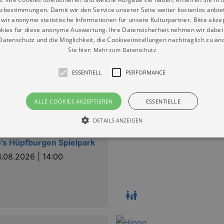
zbestimmungen. Damit wir den Service unserer Seite weiter kostenlos anbie
wir anonyme statistische Informationen für unsere Kulturpartner. Bitte akze
ckungen
kies für diese anonyme Auswertung. Ihre Datensicherheit nehmen wir dabei 
atenschutz und die Möglichkeit, die Cookieeinstellungen nachträglich zu änd
's Hüpfburgen Spielpark
Sie hier:
Mehr zum Datenschutz
13.08.2026 | 14:00
ESSENTIELL
PERFORMANCE
ALLE COOKIES AKZEPTIEREN
ESSENTIELLE
DETAILS ANZEIGEN
ckungen
's Hüpfburgen Spielpark
4.08.2026 | 14:00
Essentiell
Performance
die grundlegenden Funktionen unserer Webseite gebraucht. Zum Beispiel für das Login 
eite nicht.
Läuft
er / Domain
Beschreibung
ab
29
This cookie is used by Cookie-Script.com service to reme
Script