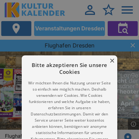
Veranstaltungen Dresden
Flughafen Dresden
×
Bitte akzeptieren Sie unsere
Cookies
Wir möchten Ihnen die Nutzung unserer Seite
so einfach wie möglich machen. Deshalb
verwenden wir Cookies. Wie Cookies
funktionieren und welche Aufgabe sie haben,
erfahren Sie in unseren
Datenschutzbestimmungen. Damit wir den
Service unserer Seite weiter kostenlos
anbieten können, benötigen wir anonyme
statistische Informationen für unsere
Flughafenstraße
Kulturpartner. Bitte akzeptieren Sie unsere