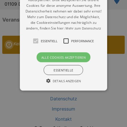
01109 Dresden
Cookies für diese anonyme Auswertung. Ihre
Datensicherheit nehmen wir dabei sehr ernst!
Mehr zum Datenschutz und die Möglichkeit,
Veranstaltungen: „Flughafen Dresden“
die Cookieeinstellungen nachträglich zu
ändern, finden Sie hier:
Mehr zum Datenschutz
ESSENTIELL
PERFORMANCE
Keine Veranstaltungen
ALLE COOKIES AKZEPTIEREN
ESSENTIELLE
DETAILS ANZEIGEN
Datenschutz
Essentiell
Performance
Impressum
Essentielle Cookies werden für die
grundlegenden Funktionen unserer Webseite
Kontakt
gebraucht. Zum Beispiel für das Login in Ihren
account. Ohne diese Cookies funktioniert