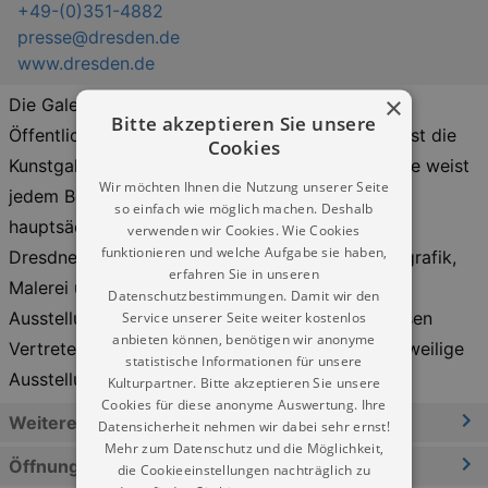
+49-(0)351-4882
presse@dresden.de
www.dresden.de
×
Die Galerie 2. Stock, 2008 vom Amt für Presse-,
Bitte akzeptieren Sie unsere
Öffentlichkeitsarbeit und Protokoll eingerichtet, ist die
Cookies
Kunstgalerie im Neuen Rathaus. Der Galerie-Name weist
Wir möchten Ihnen die Nutzung unserer Seite
jedem Besucher den Weg. Präsentiert werden
so einfach wie möglich machen. Deshalb
hauptsächlich einjährige Ausstellungsreihen von
verwenden wir Cookies. Wie Cookies
funktionieren und welche Aufgabe sie haben,
Dresdner Künstlergruppen mit Zeichnung, Druckgrafik,
erfahren Sie in unseren
Malerei und Fotografie. Eröffnet werden die
Datenschutzbestimmungen. Damit wir den
Ausstellungen vom Oberbürgermeister oder dessen
Service unserer Seite weiter kostenlos
anbieten können, benötigen wir anonyme
Vertreter und einem Kunsthistoriker, der in die jeweilige
statistische Informationen für unsere
Ausstellung einführt.
Kulturpartner. Bitte akzeptieren Sie unsere
Cookies für diese anonyme Auswertung. Ihre
Weitere Informationen
Datensicherheit nehmen wir dabei sehr ernst!
Mehr zum Datenschutz und die Möglichkeit,
Öffnungszeiten
die Cookieeinstellungen nachträglich zu