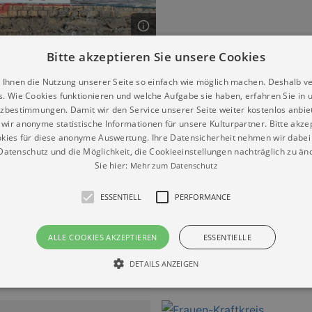
Bitte akzeptieren Sie unsere Cookies
Dresden“
 Ihnen die Nutzung unserer Seite so einfach wie möglich machen. Deshalb v
s. Wie Cookies funktionieren und welche Aufgabe sie haben, erfahren Sie in 
zbestimmungen. Damit wir den Service unserer Seite weiter kostenlos anbie
ckungen
wir anonyme statistische Informationen für unsere Kulturpartner. Bitte akze
kies für diese anonyme Auswertung. Ihre Datensicherheit nehmen wir dabei 
n-Kraftkreis
atenschutz und die Möglichkeit, die Cookieeinstellungen nachträglich zu änd
2.09.2026 | 17:00
Sie hier:
Mehr zum Datenschutz
ESSENTIELL
PERFORMANCE
ckungen
ALLE COOKIES AKZEPTIEREN
ESSENTIELLE
n-Kraftkreis
9.09.2026 | 17:00
DETAILS ANZEIGEN