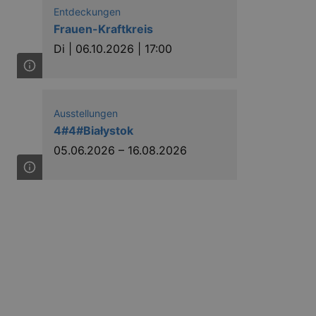
Entdeckungen
Frauen-Kraftkreis
in Ihren account. Ohne diese
Di |
06.10.2026 | 17:00
mber visitor cookie consent
 banner to work properly.
Ausstellungen
4#4#Białystok
nting Cross-Site Request Forgery
05.06.2026
–
16.08.2026
nting Cross-Site Request Forgery
niversal Analytics - which is a
y used analytics service. This
by assigning a randomly