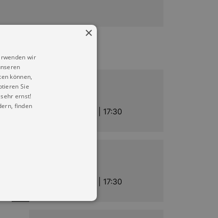
×
erwenden wir
unseren
ten können,
Entdeckungen
ptieren Sie
sehr ernst!
Näh-Café
ern, finden
Mi |
23.09.2026 | 17:30
Entdeckungen
Näh-Café
Mi |
30.09.2026 | 17:30