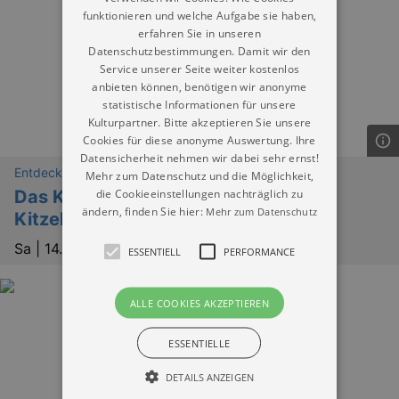
funktionieren und welche Aufgabe sie haben,
erfahren Sie in unseren
Datenschutzbestimmungen. Damit wir den
Service unserer Seite weiter kostenlos
anbieten können, benötigen wir anonyme
statistische Informationen für unsere
Kulturpartner. Bitte akzeptieren Sie unsere
Cookies für diese anonyme Auswertung. Ihre
Datensicherheit nehmen wir dabei sehr ernst!
Entdeckungen
Mehr zum Datenschutz und die Möglichkeit,
die Cookieeinstellungen nachträglich zu
Das Kriminal Dinner - Krimidinner mit
ändern, finden Sie hier:
Mehr zum Datenschutz
Kitzel für Nerven und Gaumen
Sa |
14.11.2026 | 19:00
ESSENTIELL
PERFORMANCE
ALLE COOKIES AKZEPTIEREN
ESSENTIELLE
DETAILS ANZEIGEN