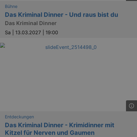
XSRF-TOKEN
www.kulturkalender-
2
This c
Bühne
dresden.de
hours
writte
Das Kriminal Dinner - Und raus bist du
help w
securi
Das Kriminal Dinner
preve
Cross-
Reque
Sa |
13.03.2027 | 19:00
Forge
attack
XSRF-TOKEN
staging.kulturkalender-
2
This c
dresden.de
hours
writte
help w
securi
preve
Cross-
Reque
Forge
attack
Entdeckungen
Das Kriminal Dinner - Krimidinner mit
Lä
Kitzel für Nerven und Gaumen
Name
Provider / Domain