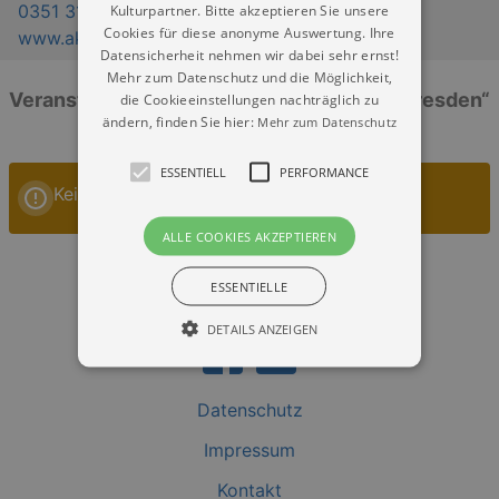
0351 31746-0
Kulturpartner. Bitte akzeptieren Sie unsere
Cookies für diese anonyme Auswertung. Ihre
www.aksachsen.org
Datensicherheit nehmen wir dabei sehr ernst!
Mehr zum Datenschutz und die Möglichkeit,
Veranstaltungen: „Haus der Architekten Dresden“
die Cookieeinstellungen nachträglich zu
ändern, finden Sie hier:
Mehr zum Datenschutz
ESSENTIELL
PERFORMANCE
Keine Veranstaltungen
ALLE COOKIES AKZEPTIEREN
ESSENTIELLE
DETAILS ANZEIGEN
Datenschutz
Essentiell
Performance
Impressum
Essentielle Cookies werden für die
grundlegenden Funktionen unserer Webseite
Kontakt
gebraucht. Zum Beispiel für das Login in Ihren