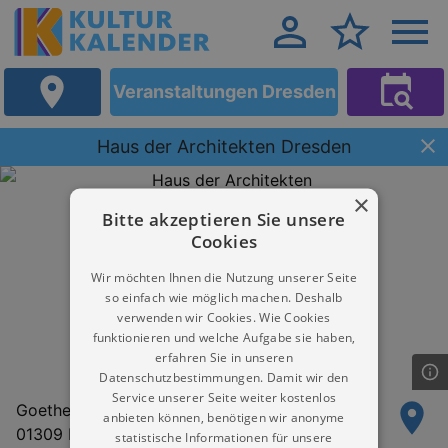
Veranstaltungen Dresden
Haus der Architekten Dresden
×
Bitte akzeptieren Sie unsere
Cookies
Wir möchten Ihnen die Nutzung unserer Seite
so einfach wie möglich machen. Deshalb
verwenden wir Cookies. Wie Cookies
funktionieren und welche Aufgabe sie haben,
erfahren Sie in unseren
Datenschutzbestimmungen. Damit wir den
Service unserer Seite weiter kostenlos
Goetheallee 37
anbieten können, benötigen wir anonyme
01309 Dresden
statistische Informationen für unsere