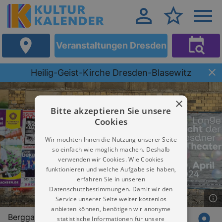
Veranstaltungen Dresden
Heilig-Geist-Kirche Dresden-Blasewitz
×
Bitte akzeptieren Sie unsere
Cookies
Wir möchten Ihnen die Nutzung unserer Seite
so einfach wie möglich machen. Deshalb
verwenden wir Cookies. Wie Cookies
funktionieren und welche Aufgabe sie haben,
erfahren Sie in unseren
Datenschutzbestimmungen. Damit wir den
Service unserer Seite weiter kostenlos
anbieten können, benötigen wir anonyme
Berggartenstraße 22a
statistische Informationen für unsere