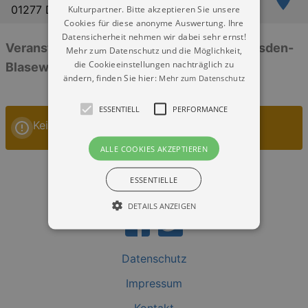
01277 Dresden
Kulturpartner. Bitte akzeptieren Sie unsere
Cookies für diese anonyme Auswertung. Ihre
Datensicherheit nehmen wir dabei sehr ernst!
Veranstaltungen: „Heilig-Geist-Kirche Dresden-
Mehr zum Datenschutz und die Möglichkeit,
die Cookieeinstellungen nachträglich zu
Blasewitz“
ändern, finden Sie hier:
Mehr zum Datenschutz
ESSENTIELL
PERFORMANCE
Keine Veranstaltungen
ALLE COOKIES AKZEPTIEREN
ESSENTIELLE
DETAILS ANZEIGEN
Datenschutz
Essentiell
Performance
Impressum
Essentielle Cookies werden für die
grundlegenden Funktionen unserer Webseite
gebraucht. Zum Beispiel für das Login in Ihren