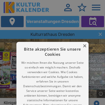
Veranstaltungen Dresden
Kulturrathaus Dresden
×
Bitte akzeptieren Sie unsere
Cookies
Wir möchten Ihnen die Nutzung unserer Seite
so einfach wie möglich machen. Deshalb
verwenden wir Cookies. Wie Cookies
funktionieren und welche Aufgabe sie haben,
erfahren Sie in unseren
Datenschutzbestimmungen. Damit wir den
Service unserer Seite weiter kostenlos
anbieten können, benötigen wir anonyme
statistische Informationen für unsere
Königstraße 15
Kulturpartner. Bitte akzeptieren Sie unsere