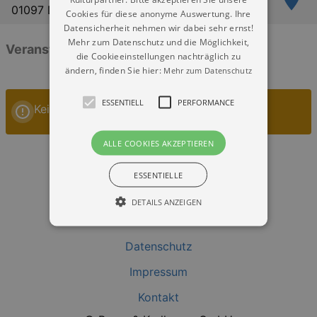
01097 Dresden
Cookies für diese anonyme Auswertung. Ihre
Datensicherheit nehmen wir dabei sehr ernst!
Mehr zum Datenschutz und die Möglichkeit,
Veranstaltungen: „Kulturrathaus Dresden“
die Cookieeinstellungen nachträglich zu
ändern, finden Sie hier:
Mehr zum Datenschutz
ESSENTIELL
PERFORMANCE
Keine Veranstaltungen
ALLE COOKIES AKZEPTIEREN
ESSENTIELLE
DETAILS ANZEIGEN
Datenschutz
Essentiell
Performance
Impressum
Essentielle Cookies werden für die
grundlegenden Funktionen unserer Webseite
Kontakt
gebraucht. Zum Beispiel für das Login in Ihren
account. Ohne diese Cookies funktioniert