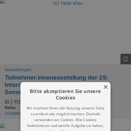
Ausstellungen
Teilnehmer:innenausstellung der 29.
Internationalen Dresdner
×
Bitte akzeptieren Sie unsere
Sommerakademie
Cookies
Di |
11.08.2026 | 16:00
Reihe:
Wir möchten Ihnen die Nutzung unserer Seite
SOMMERFERIEN IN DRESDEN & UMGEBUNG
so einfach wie möglich machen. Deshalb
verwenden wir Cookies. Wie Cookies
funktionieren und welche Aufgabe sie haben,