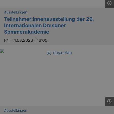
Ausstellungen
Teilnehmer:innenausstellung der 29.
Internationalen Dresdner
Sommerakademie
_gid
1 
Google LLC
Fr |
14.08.2026 | 16:00
.kulturkalender-
dresden.de
_gat
Google LLC
Ausstellungen
mi
.kulturkalender-