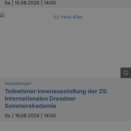
Sa |
15.08.2026 | 14:00
_abck
1 
Akamai Technologies
.eventim.de
tis
www.eventim.de
mo
tis
.theadex.com
mo
RXSESSID
.kulturkalender-
dresden.reservix.de
min
Ausstellungen
OptanonConsent
1 
OneTrust LLC
Teilnehmer:innenausstellung der 29.
.reservix.de
Internationalen Dresdner
Sommerakademie
So |
16.08.2026 | 14:00