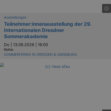
dresden.de
_ga
2 
Google LLC
.kulturkalender-
dresden.de
Ausstellungen
Teilnehmer:innenausstellung der 29.
Internationalen Dresdner
Sommerakademie
Do |
13.08.2026 | 16:00
Reihe:
SOMMERFERIEN IN DRESDEN & UMGEBUNG