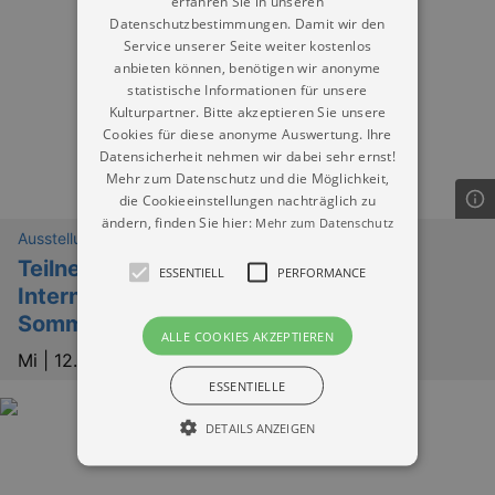
erfahren Sie in unseren
Datenschutzbestimmungen. Damit wir den
Service unserer Seite weiter kostenlos
anbieten können, benötigen wir anonyme
statistische Informationen für unsere
Kulturpartner. Bitte akzeptieren Sie unsere
Cookies für diese anonyme Auswertung. Ihre
Datensicherheit nehmen wir dabei sehr ernst!
Mehr zum Datenschutz und die Möglichkeit,
die Cookieeinstellungen nachträglich zu
ändern, finden Sie hier:
Mehr zum Datenschutz
Ausstellungen
Teilnehmer:innenausstellung der 29.
ESSENTIELL
PERFORMANCE
Internationalen Dresdner
Sommerakademie
ALLE COOKIES AKZEPTIEREN
Mi |
12.08.2026 | 16:00
ESSENTIELLE
DETAILS ANZEIGEN