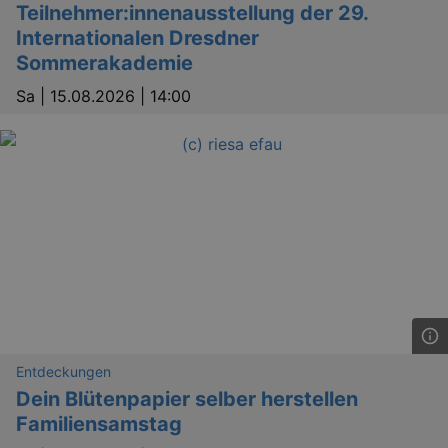
dresden.de
Teilnehmer:innenausstellung der 29.
Internationalen Dresdner
Sommerakademie
Sa |
15.08.2026 | 14:00
bm_sz
4 h
The Rocket Science
Group LLC
.eventim.de
axd
www.eventim.de
mo
axd
.theadex.com
mo
Entdeckungen
IDE
1 
Google LLC
.doubleclick.net
Dein Blütenpapier selber herstellen
Familiensamstag