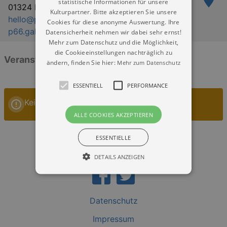
statistische Informationen für unsere
01324 Dresden
Kulturpartner. Bitte akzeptieren Sie unsere
hello@p66.gallery
Cookies für diese anonyme Auswertung. Ihre
p66.gallery
Datensicherheit nehmen wir dabei sehr ernst!
Mehr zum Datenschutz und die Möglichkeit,
die Cookieeinstellungen nachträglich zu
Veranstaltungen: „p66.gallery Dresden“
ändern, finden Sie hier:
Mehr zum Datenschutz
ESSENTIELL
PERFORMANCE
Keine Veranstaltungen
ALLE COOKIES AKZEPTIEREN
ESSENTIELLE
DETAILS ANZEIGEN
Essentiell
Performance
Datenschutz
Essentielle Cookies werden für die
Impressum
grundlegenden Funktionen unserer Webseite