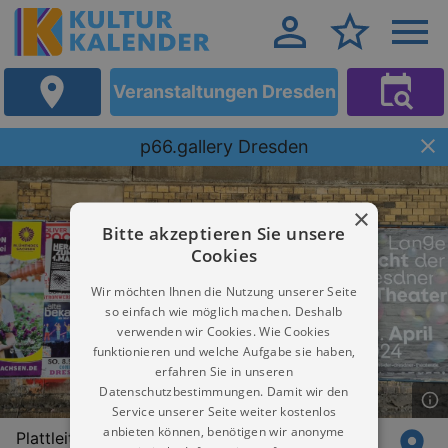
Veranstaltungen Dresden
p66.gallery Dresden
×
Bitte akzeptieren Sie unsere
Cookies
Wir möchten Ihnen die Nutzung unserer Seite
so einfach wie möglich machen. Deshalb
verwenden wir Cookies. Wie Cookies
funktionieren und welche Aufgabe sie haben,
erfahren Sie in unseren
Datenschutzbestimmungen. Damit wir den
Service unserer Seite weiter kostenlos
anbieten können, benötigen wir anonyme
Plattleite 66