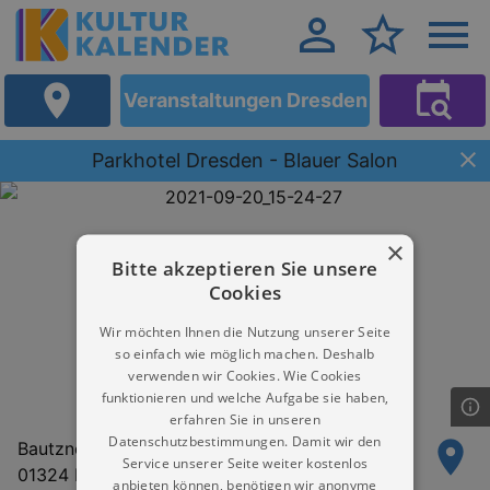
Veranstaltungen Dresden
Parkhotel Dresden - Blauer Salon
×
Bitte akzeptieren Sie unsere
Cookies
Wir möchten Ihnen die Nutzung unserer Seite
so einfach wie möglich machen. Deshalb
verwenden wir Cookies. Wie Cookies
funktionieren und welche Aufgabe sie haben,
erfahren Sie in unseren
Datenschutzbestimmungen. Damit wir den
Bautzner Landstrasse 7
Service unserer Seite weiter kostenlos
01324 Dresden
anbieten können, benötigen wir anonyme