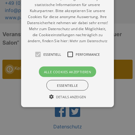
+49 (0) 351 - 2
statistische Informationen für unsere
info@parkhotel-dresden.de
Kulturpartner. Bitte akzeptieren Sie unsere
Cookies für diese anonyme Auswertung. Ihre
www.parkhotel-dresden.de
Datensicherheit nehmen wir dabei sehr ernst!
Mehr zum Datenschutz und die Möglichkeit,
Veranstaltungen: „Parkhotel Dresden - Blauer
die Cookieeinstellungen nachträglich zu
ändern, finden Sie hier:
Mehr zum Datenschutz
Salon“
ESSENTIELL
PERFORMANCE
Keine Veranstaltungen
ALLE COOKIES AKZEPTIEREN
ESSENTIELLE
DETAILS ANZEIGEN
Essentiell
Performance
Datenschutz
Essentielle Cookies werden für die