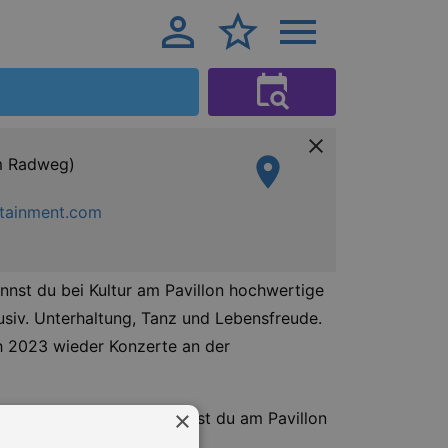
am Radweg)
tainment.com
annst du bei Kultur am Pavillon hochwertige
usiv. Unterhaltung, Tanz und Lebensfreude.
ch 2023 wieder Konzerte an der
×
ates unterwegs bist, kannst du am Pavillon
n oder dich nieder lassen.