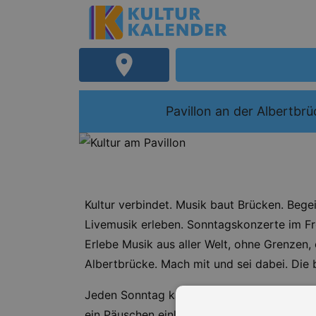
Pavillon an der Albertbr
Kultur verbindet. Musik baut Brücken. Begei
Livemusik erleben. Sonntagskonzerte im Fr
Erlebe Musik aus aller Welt, ohne Grenzen,
Albertbrücke. Mach mit und sei dabei. Die 
Jeden Sonntag kannst du eine andere Band 
ein Päuschen einlegen. Genieße einen Nachm