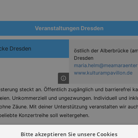
Veranstaltungen Dresden
ücke Dresden
östlich der Alberbrücke (
Dresden
maria.helm@meamaraenter
www.kulturampavillon.de
sterung steckt an. Öffentlich zugänglich und barrierefrei k
eien. Unkommerziell und ungezwungen. Individuell und inkl
 ohne Zäune. Mit deiner Unterstützung veranstalten wir au
beliebte Konzertreihe soll weitergehen.
erleben. Wenn du mit dem Fahrrad, dem Kanu oder Inlinesk
Bitte akzeptieren Sie unsere Cookies
ittag mit Livemusik an der Sonne. Du kannst stehen bleibe