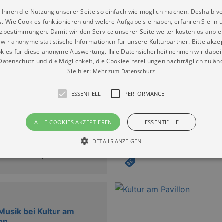
 Ihnen die Nutzung unserer Seite so einfach wie möglich machen. Deshalb v
ke. Überrasche deine Verwandten beim Spaziergang an der E
s. Wie Cookies funktionieren und welche Aufgabe sie haben, erfahren Sie in 
zbestimmungen. Damit wir den Service unserer Seite weiter kostenlos anbie
terstützung treten am Pavillon hochkarätige Künstlerinnen u
wir anonyme statistische Informationen für unsere Kulturpartner. Bitte akze
nera und andere. Klezmer, Jazz, Folk, Swing, Tango, Rock’n’
kies für diese anonyme Auswertung. Ihre Datensicherheit nehmen wir dabei 
atenschutz und die Möglichkeit, die Cookieeinstellungen nachträglich zu änd
Sie hier:
Mehr zum Datenschutz
bertbrücke Dresden“
ESSENTIELL
PERFORMANCE
ALLE COOKIES AKZEPTIEREN
ESSENTIELLE
Musik bei Kultur am
lon
DETAILS ANZEIGEN
6.09.2026 | 16:00
Essentiell
Performance
die grundlegenden Funktionen unserer Webseite gebraucht. Zum Beispiel für das Login 
eite nicht.
Musik bei Kultur am
lon
Läuft