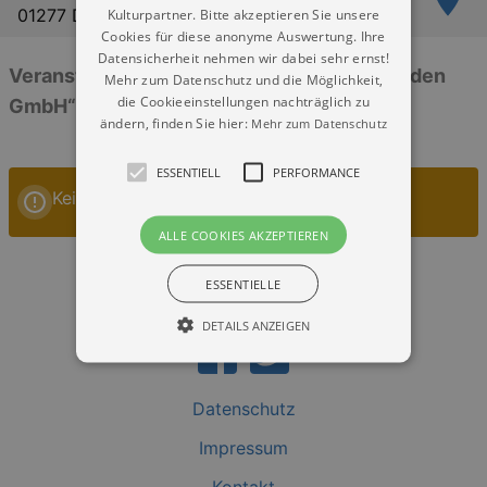
01277 Dresden
Kulturpartner. Bitte akzeptieren Sie unsere
Cookies für diese anonyme Auswertung. Ihre
Datensicherheit nehmen wir dabei sehr ernst!
Veranstaltungen: „Programmkino Ost Dresden
Mehr zum Datenschutz und die Möglichkeit,
die Cookieeinstellungen nachträglich zu
GmbH“
ändern, finden Sie hier:
Mehr zum Datenschutz
ESSENTIELL
PERFORMANCE
Keine Veranstaltungen
ALLE COOKIES AKZEPTIEREN
ESSENTIELLE
DETAILS ANZEIGEN
Datenschutz
Essentiell
Performance
Impressum
Essentielle Cookies werden für die
grundlegenden Funktionen unserer Webseite
gebraucht. Zum Beispiel für das Login in Ihren