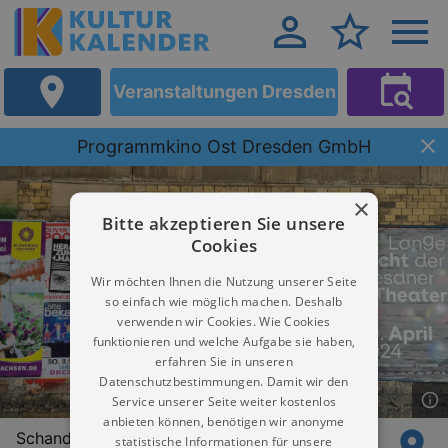
Veranstaltungen Dresden
Programmkino Ost Dresden GmbH
×
Bitte akzeptieren Sie unsere
Cookies
Wir möchten Ihnen die Nutzung unserer Seite
so einfach wie möglich machen. Deshalb
verwenden wir Cookies. Wie Cookies
funktionieren und welche Aufgabe sie haben,
erfahren Sie in unseren
Datenschutzbestimmungen. Damit wir den
Service unserer Seite weiter kostenlos
anbieten können, benötigen wir anonyme
Schandauer Straße 73
statistische Informationen für unsere