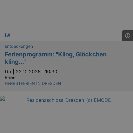
Entdeckungen
Ferienprogramm: "Kling, Glöckchen
kling..."
Do |
22.10.2026 | 10:30
Reihe:
HERBSTFERIEN IN DRESDEN
_gid
1 
Google LLC
.kulturkalender-
dresden.de