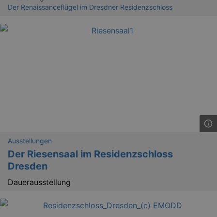
Der Renaissanceflügel im Dresdner Residenzschloss
_ga
2 
Google LLC
Ausstellungen
.kulturkalender-
Der Riesensaal im Residenzschloss
dresden.reservix.de
Dresden
Dauerausstellung