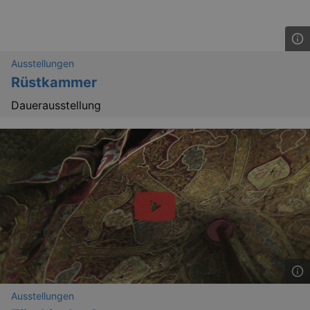
Ausstellungen
Rüstkammer
Dauerausstellung
_gat_UA-12823294-20
.kulturkalender-
dresden.reservix.de
mi
Ausstellungen