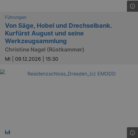
bm_sz
4 h
The Rocket Science
Führungen
Group LLC
Von Säge, Hobel und Drechselbank.
.eventim.de
Kurfürst August und seine
axd
www.eventim.de
mo
Werkzeugsammlung
axd
.theadex.com
Christine Nagel (Rüstkammer)
mo
Mi |
09.12.2026 | 15:30
IDE
1 
Google LLC
.doubleclick.net
_abck
1 
Akamai Technologies
.eventim.de
tis
www.eventim.de