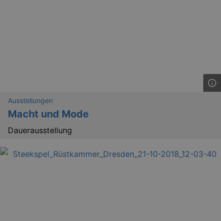
Ausstellungen
Macht und Mode
Dauerausstellung
_gid
1 
Google LLC
.kulturkalender-
dresden.reservix.de