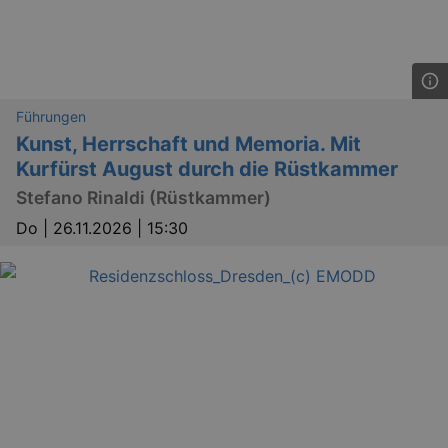
Führungen
Kunst, Herrschaft und Memoria. Mit
Kurfürst August durch die Rüstkammer
Stefano Rinaldi (Rüstkammer)
Do |
26.11.2026 | 15:30
_gat
Google LLC
mi
.kulturkalender-
dresden.de