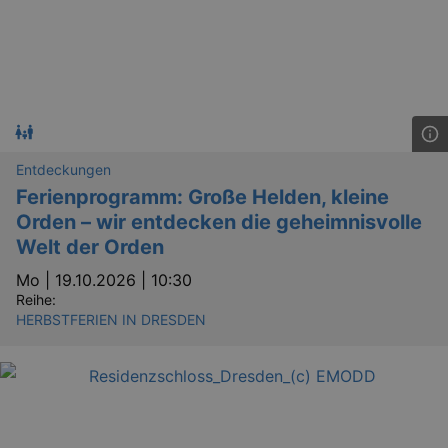
preve
Cross-
Reque
Forge
attack
Entdeckungen
Ferienprogramm: Große Helden, kleine
Lä
Orden – wir entdecken die geheimnisvolle
Name
Provider / Domain
Welt der Orden
kulturkalender_dresden_session
www.kulturkalender-
2 h
dresden.de
Mo |
19.10.2026 | 10:30
Reihe:
_ga
2 
Google LLC
.kulturkalender-
HERBSTFERIEN IN DRESDEN
dresden.de