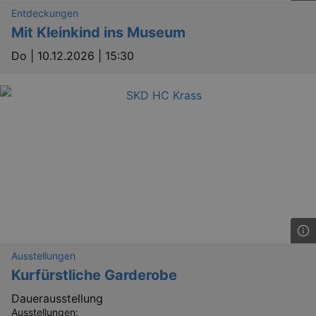
mo
Entdeckungen
tis
.theadex.com
Mit Kleinkind ins Museum
mo
RXSESSID
.kulturkalender-
Do |
10.12.2026 | 15:30
dresden.reservix.de
min
OptanonConsent
1 
OneTrust LLC
.reservix.de
Ausstellungen
Kurfürstliche Garderobe
Dauerausstellung
Ausstellungen: