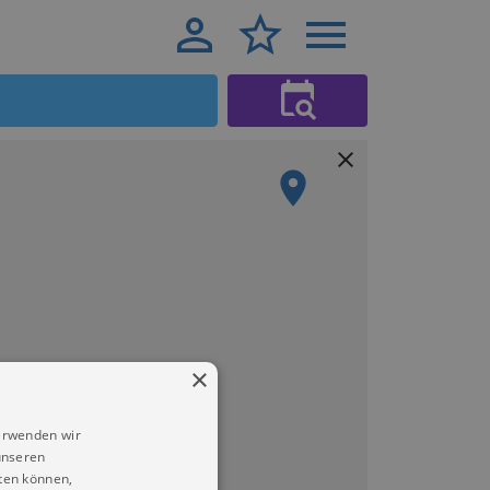
×
erwenden wir
unseren
ten können,