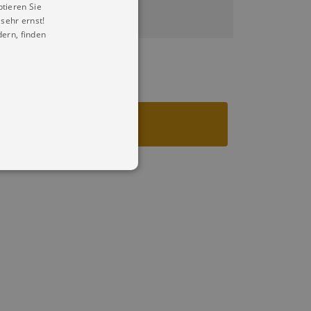
ptieren Sie
sehr ernst!
ern, finden
in Ihren account. Ohne diese
mber visitor cookie consent
 banner to work properly.