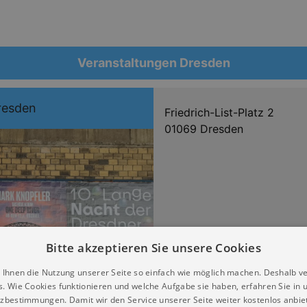
Veranstaltungen Dresden
resden
Friedrich-List-Platz 2
01069 Dresden
Bitte akzeptieren Sie unsere Cookies
 Ihnen die Nutzung unserer Seite so einfach wie möglich machen. Deshalb v
s. Wie Cookies funktionieren und welche Aufgabe sie haben, erfahren Sie in 
zbestimmungen. Damit wir den Service unserer Seite weiter kostenlos anbie