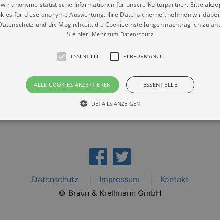
wir anonyme statistische Informationen für unsere Kulturpartner. Bitte akze
kies für diese anonyme Auswertung. Ihre Datensicherheit nehmen wir dabei 
atenschutz und die Möglichkeit, die Cookieeinstellungen nachträglich zu änd
Sie hier:
Mehr zum Datenschutz
Dresden“
ESSENTIELL
PERFORMANCE
ALLE COOKIES AKZEPTIEREN
ESSENTIELLE
DETAILS ANZEIGEN
Essentiell
Performance
die grundlegenden Funktionen unserer Webseite gebraucht. Zum Beispiel für das Login 
eite nicht.
Datenschutz
Impressum
Kontakt
Läuft
er / Domain
Beschreibung
ab
© Braun & Krellmann GmbH
29
This cookie is used by Cookie-Script.com service to reme
Script
days 7
preferences. It is necessary for Cookie-Script.com cookie
rkalender-
hours
n.de