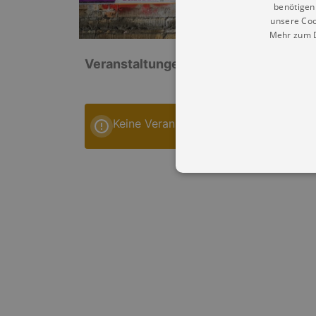
benötigen 
unsere Coo
Mehr zum D
Veranstaltungen: „Sachsen Energie 
Keine Veranstaltungen
Essentielle Cookies werden für 
Cookies funktioniert unsere Webs
Name
Provid
CookieScriptConsent
Cookie
.kultu
dresde