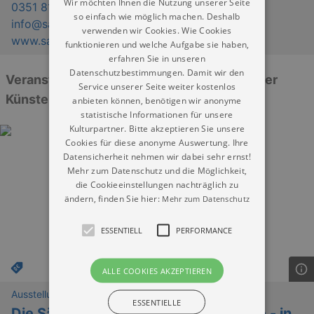
Wir möchten Ihnen die Nutzung unserer Seite
0351 810763 00
so einfach wie möglich machen. Deshalb
info@sadk.de
verwenden wir Cookies. Wie Cookies
www.sadk.de
funktionieren und welche Aufgabe sie haben,
erfahren Sie in unseren
Datenschutzbestimmungen. Damit wir den
Veranstaltungen: „Sächsische Akademie der
Service unserer Seite weiter kostenlos
Künste Dresden“
anbieten können, benötigen wir anonyme
statistische Informationen für unsere
Kulturpartner. Bitte akzeptieren Sie unsere
Cookies für diese anonyme Auswertung. Ihre
Datensicherheit nehmen wir dabei sehr ernst!
Mehr zum Datenschutz und die Möglichkeit,
die Cookieeinstellungen nachträglich zu
ändern, finden Sie hier:
Mehr zum Datenschutz
ESSENTIELL
PERFORMANCE
ALLE COOKIES AKZEPTIEREN
Ausstellungen
ESSENTIELLE
Die Sächsische Akademie der Künste - in