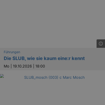
_gid
1 
Google LLC
.kulturkalender-
dresden.de
Führungen
Die SLUB, wie sie kaum eine:r kennt
Mo |
19.10.2026 | 18:00
_gat
Google LLC
mi
.kulturkalender-
dresden.de