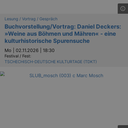
Lesung / Vortrag / Gespräch
Buchvorstellung/Vortrag: Daniel Deckers:
»Weine aus Böhmen und Mähren« - eine
kulturhistorische Spurensuche
Mo |
02.11.2026 | 18:30
Festival / Fest:
TSCHECHISCH-DEUTSCHE KULTURTAGE (TDKT)
GPS
Google LLC
min
.youtube.com
VISITOR_INFO1_LIVE
Google LLC
mo
.youtube.com