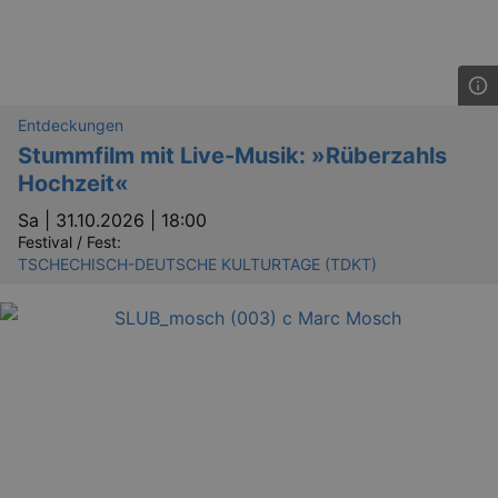
_gid
1 
Google LLC
.kulturkalender-
dresden.reservix.de
Entdeckungen
Stummfilm mit Live-Musik: »Rüberzahls
Hochzeit«
Sa |
31.10.2026 | 18:00
Festival / Fest:
TSCHECHISCH-DEUTSCHE KULTURTAGE (TDKT)
_gat_UA-12823294-20
.kulturkalender-
dresden.reservix.de
mi