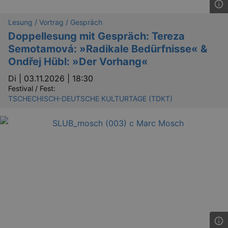
Lesung / Vortrag / Gespräch
YSC
Ses
Google LLC
Doppellesung mit Gespräch: Tereza
.youtube.com
Semotamová: »Radikale Bedürfnisse« &
Ondřej Hübl: »Der Vorhang«
kulturkalender_dresden_session
staging.kulturkalender-
2 h
Di |
03.11.2026 | 18:30
dresden.de
Festival / Fest:
TSCHECHISCH-DEUTSCHE KULTURTAGE (TDKT)
mobile
.kulturkalender-
1 
dresden.de
PHPSESSID
4 
PHP.net
staging.kulturkalender-
mo
dresden.de