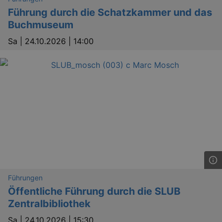
.eventim.de
Führung durch die Schatzkammer und das
tis
www.eventim.de
Buchmuseum
mo
Sa |
24.10.2026 | 14:00
tis
.theadex.com
mo
RXSESSID
.kulturkalender-
dresden.reservix.de
min
OptanonConsent
1 
OneTrust LLC
.reservix.de
Führungen
Öffentliche Führung durch die SLUB
Zentralbibliothek
Sa |
24.10.2026 | 15:30