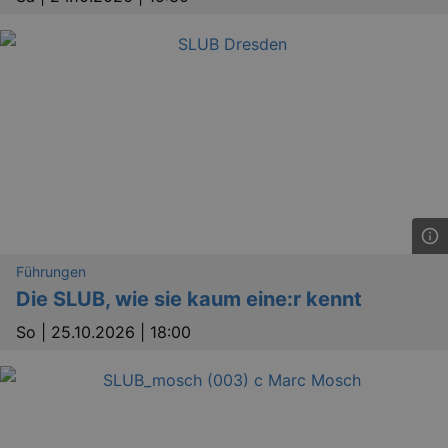
Führungen
Die SLUB, wie sie kaum eine:r kennt
So |
25.10.2026 | 18:00
_ga
2 
Google LLC
.kulturkalender-
dresden.reservix.de