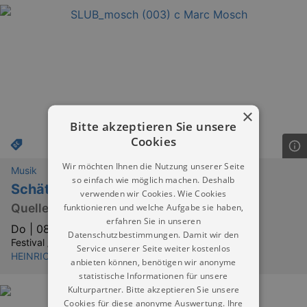
×
Bitte akzeptieren Sie unsere
Cookies
Wir möchten Ihnen die Nutzung unserer Seite
Musik
so einfach wie möglich machen. Deshalb
Schätze der Musikgeschichte
verwenden wir Cookies. Wie Cookies
Quellenpräsentation
funktionieren und welche Aufgabe sie haben,
erfahren Sie in unseren
Do |
08.10.2026 | 16:00
Datenschutzbestimmungen. Damit wir den
Festival / Fest:
Service unserer Seite weiter kostenlos
HEINRICH SCHÜTZ MUSIKFEST
anbieten können, benötigen wir anonyme
statistische Informationen für unsere
Kulturpartner. Bitte akzeptieren Sie unsere
Cookies für diese anonyme Auswertung. Ihre