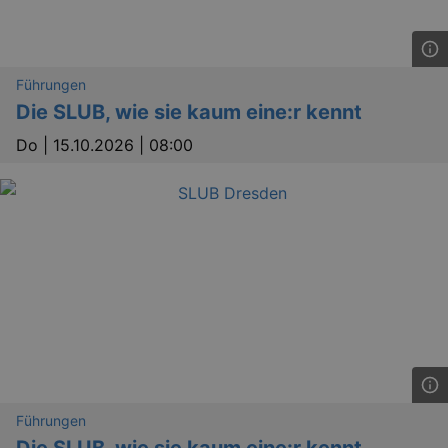
dresden.de
hours
writte
help w
securi
preve
Cross-
Reque
Führungen
Forge
Die SLUB, wie sie kaum eine:r kennt
attack
Do |
15.10.2026 | 08:00
Lä
Name
Provider / Domain
kulturkalender_dresden_session
www.kulturkalender-
2 h
dresden.de
_ga
2 
Google LLC
.kulturkalender-
dresden.de
Führungen
Die SLUB, wie sie kaum eine:r kennt