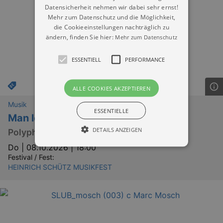
Datensicherheit nehmen wir dabei sehr ernst!
Mehr zum Datenschutz und die Möglichkeit,
die Cookieeinstellungen nachträglich zu
ändern, finden Sie hier:
Mehr zum Datenschutz
ESSENTIELL
PERFORMANCE
ALLE COOKIES AKZEPTIEREN
Musik
ESSENTIELLE
Man lobt dich in der Still‘
DETAILS ANZEIGEN
Polyphones Innehalten
Do |
08.10.2026 | 18:00
Festival / Fest:
HEINRICH SCHÜTZ MUSIKFEST
Essentiell
Performance
Essentielle Cookies werden für die
grundlegenden Funktionen unserer Webseite
gebraucht. Zum Beispiel für das Login in Ihren
account. Ohne diese Cookies funktioniert
unsere Webseite nicht.