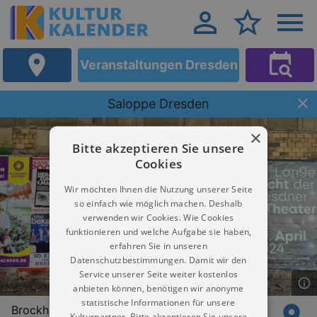
Veranstaltungen Dresden
Saloppe Dresden
×
Bitte akzeptieren Sie unsere
Cookies
Wir möchten Ihnen die Nutzung unserer Seite
so einfach wie möglich machen. Deshalb
verwenden wir Cookies. Wie Cookies
funktionieren und welche Aufgabe sie haben,
erfahren Sie in unseren
Datenschutzbestimmungen. Damit wir den
Service unserer Seite weiter kostenlos
anbieten können, benötigen wir anonyme
statistische Informationen für unsere
Brockhausstraße 1
Kulturpartner. Bitte akzeptieren Sie unsere