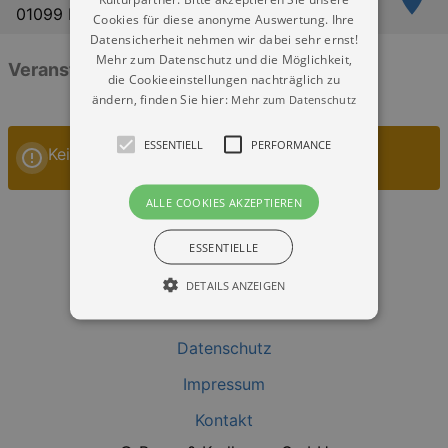
01099 Dresden
Cookies für diese anonyme Auswertung. Ihre
Datensicherheit nehmen wir dabei sehr ernst!
Mehr zum Datenschutz und die Möglichkeit,
Veranstaltungen: „Saloppe Dresden“
die Cookieeinstellungen nachträglich zu
ändern, finden Sie hier:
Mehr zum Datenschutz
ESSENTIELL
PERFORMANCE
Keine Veranstaltungen
ALLE COOKIES AKZEPTIEREN
ESSENTIELLE
DETAILS ANZEIGEN
Datenschutz
Essentiell
Performance
Impressum
Essentielle Cookies werden für die
grundlegenden Funktionen unserer Webseite
Kontakt
gebraucht. Zum Beispiel für das Login in Ihren
account. Ohne diese Cookies funktioniert