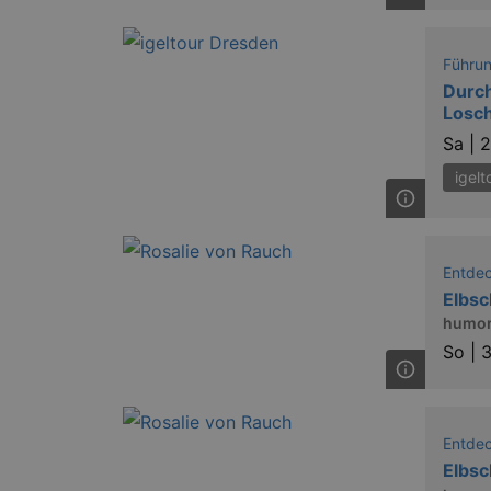
Führu
Durch
Losch
Sa |
2
igelt
Entde
Elbsc
humor
So |
3
Entde
Elbsc