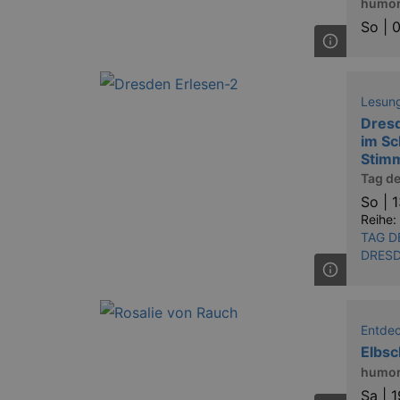
humor
So |
0
Lesung
Dresd
im Sc
Stim
Tag d
So |
1
Reihe:
TAG D
DRES
Entde
Elbsc
humor
Sa |
1