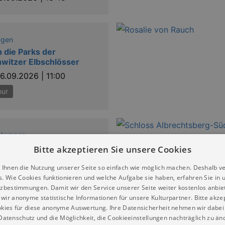
ngen
 die Parks der
witzer Elbschlösser
6.09.2026 | 11:00
our
ckungen
hlösser-Tour
Bitte akzeptieren Sie unsere Cookies
volle Weintour
 Ihnen die Nutzung unserer Seite so einfach wie möglich machen. Deshalb v
7.09.2026 | 14:30
s. Wie Cookies funktionieren und welche Aufgabe sie haben, erfahren Sie in 
zbestimmungen. Damit wir den Service unserer Seite weiter kostenlos anbie
wir anonyme statistische Informationen für unsere Kulturpartner. Bitte akze
kies für diese anonyme Auswertung. Ihre Datensicherheit nehmen wir dabei 
atenschutz und die Möglichkeit, die Cookieeinstellungen nachträglich zu änd
ckungen