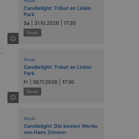
Musik
Candlelight: Tribut an Linkin
Park
Sa |
31.10.2026 | 17:30
Fever
ow the end user uses the
ser may have seen before
Musik
Candlelight: Tribut an Linkin
Park
Fr |
06.11.2026 | 17:30
Fever
solution from OneTrust. It
ookies the site uses and
nsent for the use of each
Musik
t cookies in each category
Candlelight: Die besten Werke
onsent is not given. The cookie
urning visitors to the site will
von Hans Zimmer
ins no information that can