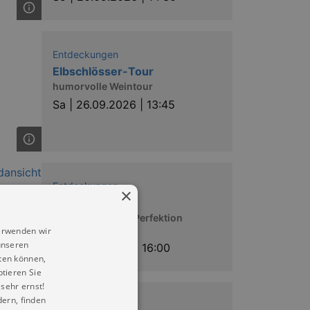
Entdeckungen
Elbschlösser-Tour
humorvolle Weintour
Sa |
26.09.2026 | 13:45
Entdeckungen
×
ICONUM
Meisterstücke in Perfektion
erleben.
erwenden wir
unseren
Fr |
02.10.2026 | 16:00
ten können,
ptieren Sie
sehr ernst!
ern, finden
Entdeckungen