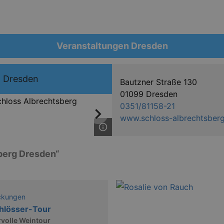
Veranstaltungen Dresden
g Dresden
Bautzner Straße 130
01099 Dresden
0351/81158-21
www.schloss-albrechtsber
berg Dresden“
ckungen
hlösser-Tour
volle Weintour