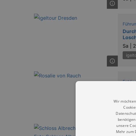
Führu
Durch
Losch
Sa |
2
igelt
Entde
Elbsc
humor
Wir möchten
So |
2
Cookie
Datenschut
benötigen 
unsere Coo
Mehr zum D
Entde