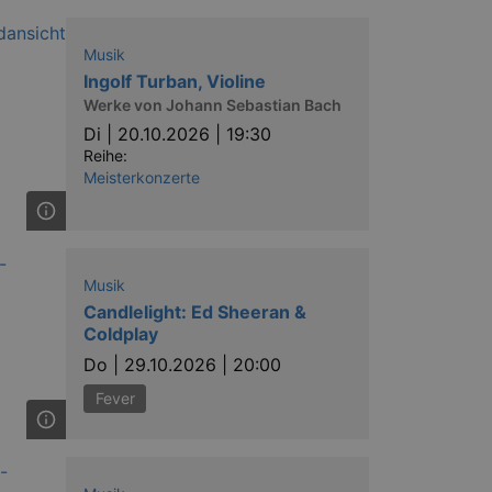
nting Cross-Site Request Forgery
Musik
Ingolf Turban, Violine
Werke von Johann Sebastian Bach
Di |
20.10.2026 | 19:30
Reihe:
Meisterkonzerte
niversal Analytics - which is a
y used analytics service. This
by assigning a randomly
s included in each page request
ion and campaign data for the
 expire after 2 years, although
Musik
Candlelight: Ed Sheeran &
niversal Analytics. This
Coldplay
 2017 no information is
nd update a unique value for
Do |
29.10.2026 | 20:00
Fever
niversal Analytics, according
quest rate - limiting the
ires after 10 minutes.