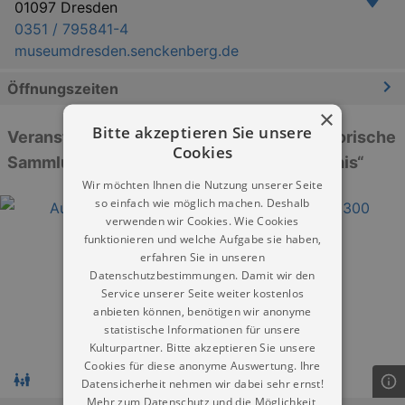
01097 Dresden
0351 / 795841-4
museumdresden.senckenberg.de
Öffnungszeiten
×
Bitte akzeptieren Sie unsere
Veranstaltungen: „Senckenberg Naturhistorische
Cookies
Sammlungen Dresden im Japanischen Palais“
Wir möchten Ihnen die Nutzung unserer Seite
so einfach wie möglich machen. Deshalb
verwenden wir Cookies. Wie Cookies
funktionieren und welche Aufgabe sie haben,
erfahren Sie in unseren
Datenschutzbestimmungen. Damit wir den
Service unserer Seite weiter kostenlos
anbieten können, benötigen wir anonyme
statistische Informationen für unsere
Kulturpartner. Bitte akzeptieren Sie unsere
Cookies für diese anonyme Auswertung. Ihre
Datensicherheit nehmen wir dabei sehr ernst!
Mehr zum Datenschutz und die Möglichkeit,