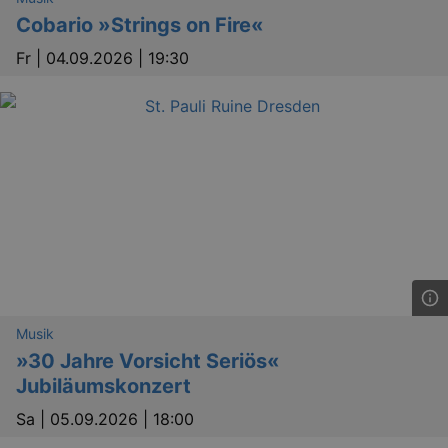
_gid
1 
Google LLC
Cobario »Strings on Fire«
.kulturkalender-
dresden.de
Fr |
04.09.2026 | 19:30
_gat
Google LLC
mi
.kulturkalender-
dresden.de
Musik
»30 Jahre Vorsicht Seriös«
Jubiläumskonzert
Sa |
05.09.2026 | 18:00