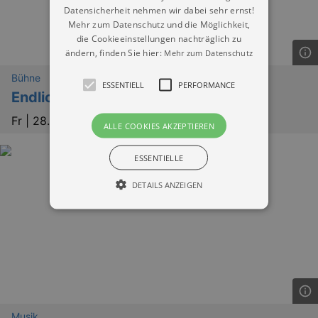
Datensicherheit nehmen wir dabei sehr ernst!
Mehr zum Datenschutz und die Möglichkeit,
die Cookieeinstellungen nachträglich zu
ändern, finden Sie hier:
Mehr zum Datenschutz
Bühne
ESSENTIELL
PERFORMANCE
Endlich allein!
Fr |
28.08.2026 | 19:00
ALLE COOKIES AKZEPTIEREN
ESSENTIELLE
DETAILS ANZEIGEN
Essentiell
Performance
Essentielle Cookies werden für die
grundlegenden Funktionen unserer Webseite
gebraucht. Zum Beispiel für das Login in Ihren
account. Ohne diese Cookies funktioniert
unsere Webseite nicht.
Musik