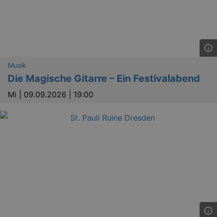
.eventim.de
tis
www.eventim.de
mo
tis
.theadex.com
mo
RXSESSID
.kulturkalender-
Musik
dresden.reservix.de
min
Die Magische Gitarre – Ein Festivalabend
OptanonConsent
1 
OneTrust LLC
.reservix.de
Mi |
09.09.2026 | 19:00