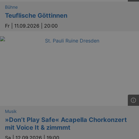
Bühne
Teuflische Göttinnen
Fr |
11.09.2026 | 20:00
GPS
Google LLC
min
.youtube.com
VISITOR_INFO1_LIVE
Google LLC
mo
.youtube.com
Musik
»Don’t Play Safe« Acapella Chorkonzert
mit Voice It & zimmmt
Sa |
12.09.2026 | 19:00