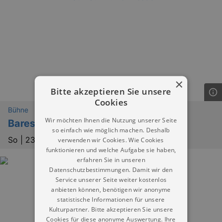
×
Bitte akzeptieren Sie unsere
Cookies
Bühne
Wir möchten Ihnen die Nutzung unserer Seite
Bares, Rares – und weg war es!
so einfach wie möglich machen. Deshalb
So |
23.08.2026 | 19:30
verwenden wir Cookies. Wie Cookies
funktionieren und welche Aufgabe sie haben,
erfahren Sie in unseren
Datenschutzbestimmungen. Damit wir den
Service unserer Seite weiter kostenlos
anbieten können, benötigen wir anonyme
statistische Informationen für unsere
Kulturpartner. Bitte akzeptieren Sie unsere
Cookies für diese anonyme Auswertung. Ihre