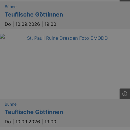
Bühne
Teuflische Göttinnen
Do |
10.09.2026 | 19:00
_ga
2 
Google LLC
.kulturkalender-
Bühne
dresden.reservix.de
Teuflische Göttinnen
Do |
10.09.2026 | 19:00