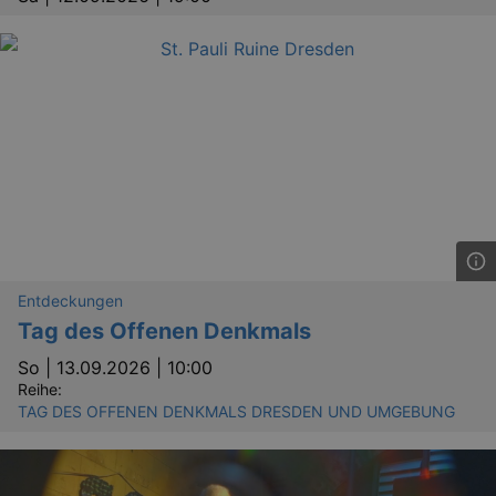
YSC
Ses
Google LLC
.youtube.com
kulturkalender_dresden_session
staging.kulturkalender-
2 h
dresden.de
mobile
.kulturkalender-
1 
dresden.de
PHPSESSID
4 
PHP.net
staging.kulturkalender-
mo
dresden.de
Entdeckungen
Tag des Offenen Denkmals
So |
13.09.2026 | 10:00
Reihe:
TAG DES OFFENEN DENKMALS DRESDEN UND UMGEBUNG