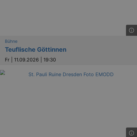
_gid
1 
Google LLC
.kulturkalender-
dresden.reservix.de
Bühne
Teuflische Göttinnen
Fr |
11.09.2026 | 19:30
_gat_UA-12823294-20
.kulturkalender-
dresden.reservix.de
mi