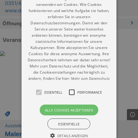
0351/4881515
verwenden wir Cookies. Wie Cookies
www.dresden.de
funktionieren und welche Aufgabe sie haben,
erfahren Sie in unseren
Datenschutzbestimmungen. Damit wir den
Öffnungszeiten
Service unserer Seite weiter kostenlos
anbieten können, benötigen wir anonyme
Veranstaltungen: „Stadtarchiv Dresden“
statistische Informationen für unsere
Kulturpartner. Bitte akzeptieren Sie unsere
Cookies für diese anonyme Auswertung. Ihre
Datensicherheit nehmen wir dabei sehr ernst!
Mehr zum Datenschutz und die Möglichkeit,
die Cookieeinstellungen nachträglich zu
ändern, finden Sie hier:
Mehr zum Datenschutz
ESSENTIELL
PERFORMANCE
ALLE COOKIES AKZEPTIEREN
ESSENTIELLE
Ausstellungen
Malerei Viola Große: Sieben Berge
DETAILS ANZEIGEN